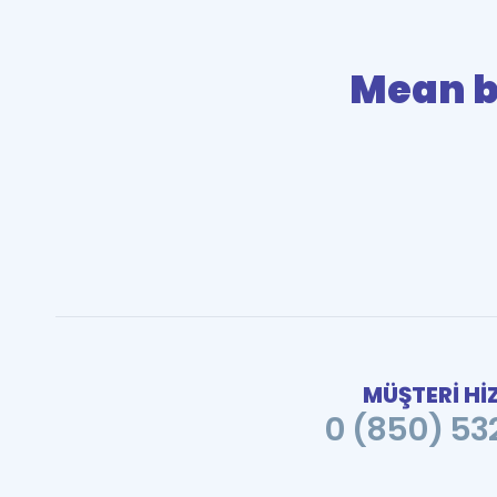
Mean b
MÜŞTERİ Hİ
0 (850) 532