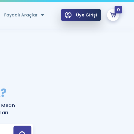
0
Faydalı Araçlar
Üye Girişi
klar
n Ücretsiz Kaynaklar
 için Özel Sözlük
Sepetin Şu An Boş.
ma
?
uan Hesaplama Aracı
i Hoca ile seni sınava hazırlayacak onlarca eğitim seni bekliyor!
Şifremi Hatırlamıyorum
GİRİŞ YAP
? Mean
azırlananlar için Öneriler
arı.
kvimi
ÜYE DEĞİLİM
arı Tek Takvimde