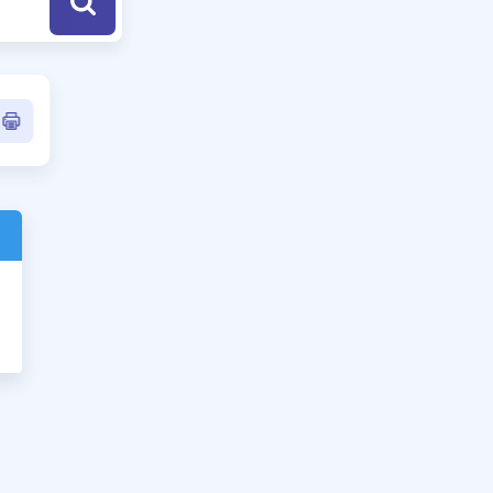
a Özel Fırsatlar
ınavlarla İlgili Haberler
er
 ve Konu Anlatımı