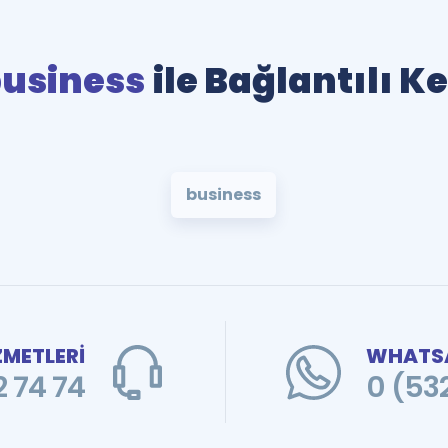
usiness
ile Bağlantılı K
business
ZMETLERİ
WHATSA
 74 74
0 (53