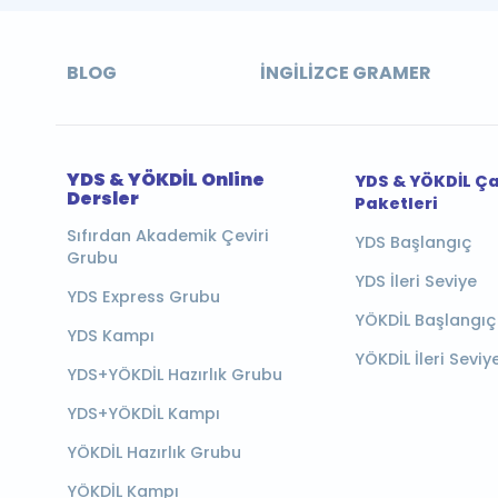
BLOG
İNGILIZCE GRAMER
YDS & YÖKDİL Online
YDS & YÖKDİL Ç
Dersler
Paketleri
Sıfırdan Akademik Çeviri
YDS Başlangıç
Grubu
YDS İleri Seviye
YDS Express Grubu
YÖKDİL Başlangıç
YDS Kampı
YÖKDİL İleri Seviy
YDS+YÖKDİL Hazırlık Grubu
YDS+YÖKDİL Kampı
YÖKDİL Hazırlık Grubu
YÖKDİL Kampı