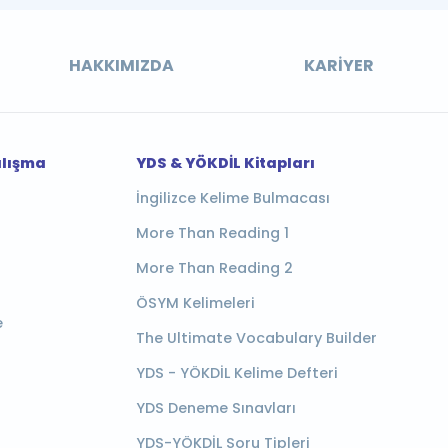
HAKKIMIZDA
KARIYER
alışma
YDS & YÖKDİL Kitapları
İngilizce Kelime Bulmacası
More Than Reading 1
More Than Reading 2
ÖSYM Kelimeleri
e
The Ultimate Vocabulary Builder
YDS - YÖKDİL Kelime Defteri
YDS Deneme Sınavları
YDS-YÖKDİL Soru Tipleri