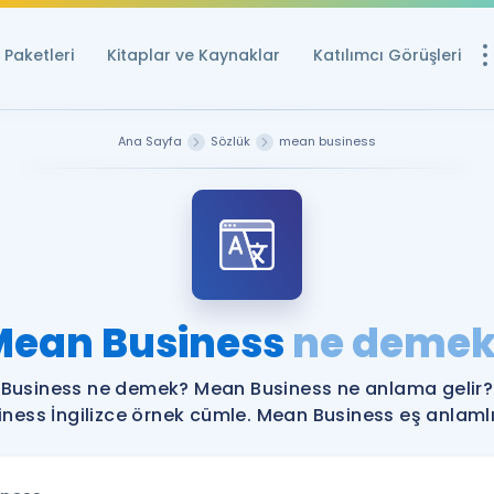
Paketleri
Kitaplar ve Kaynaklar
Katılımcı Görüşleri
Ücretsiz Kayna
Ana Sayfa
Sözlük
mean business
YDS ve YÖKDİL içi
Sözlük
İngilizce Sınavları
Puan Hesapla
Mean Business
ne demek
YDS ve YÖKDİL P
Remz
Rehberlik Aracı
Business ne demek? Mean Business ne anlama gelir
YDS ve YÖKDİL'e H
iness İngilizce örnek cümle. Mean Business eş anlamlıl
ÖSYM Sınav Ta
Tüm ÖSYM Sınavl