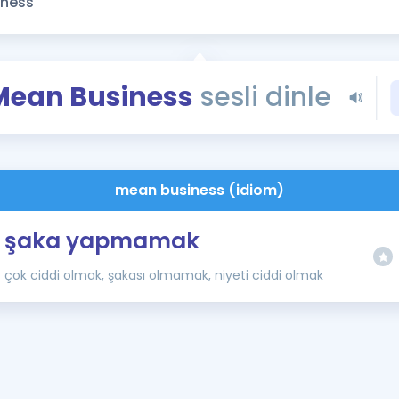
Kampanyalar
Eğitim ve Kitaplar
Blog
Mean Business
sesli dinle
YDS - YÖKDİL Tüm S
İngilizce Gram
İngilizce Gramer
mean business (idiom)
şaka yapmamak
çok ciddi olmak, şakası olmamak, niyeti ciddi olmak