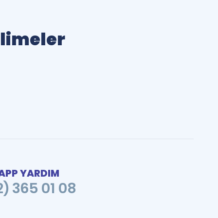
elimeler
PP YARDIM
2) 365 01 08