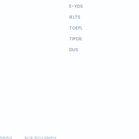
E-YDS
IELTS
TOEFL
TIPDİL
DUS
 Metni
Açık Rıza Metni