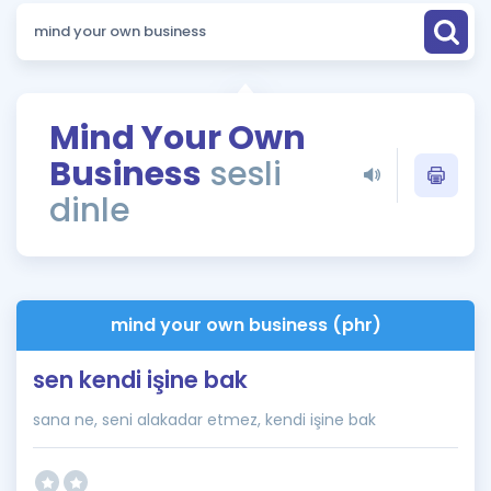
Puan Hesaplama
Rehberlik Aracı
ÖSYM Sınav Takvimi
Mind Your Own
Business
sesli
Kampanyalar
dinle
Blog
İngilizce Gramer
mind your own business (phr)
sen kendi işine bak
sana ne, seni alakadar etmez, kendi işine bak