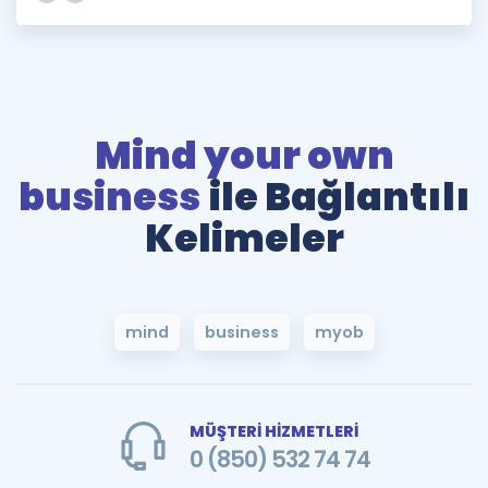
Mind your own
business
ile Bağlantılı
Kelimeler
mind
business
myob
MÜŞTERİ HİZMETLERİ
0 (850) 532 74 74