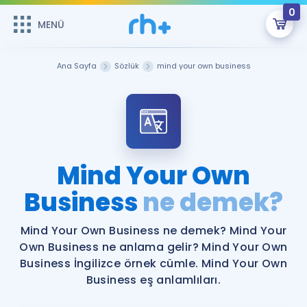
0
MENÜ
MENÜ
Üye Girişi
Ana Sayfa
Sözlük
mind your own business
Online Dersler
Sepetin Şu An Boş.
Çalışma Paketleri
Remzi Hoca ile seni sınava hazırlayacak onlarca eğitim seni
bekliyor!
Kitaplar ve Kaynaklar
GİRİŞ YAP
Mind Your Own
Katılımcı Görüşleri
Business
ne demek?
Şifremi Hatırlamıyorum
ÜYE DEĞİLİM
Faydalı Araçlar
Mind Your Own Business ne demek? Mind Your
Own Business ne anlama gelir? Mind Your Own
Ücretsiz Kaynaklar
Blog
İngilizce Gramer
Business İngilizce örnek cümle. Mind Your Own
Business eş anlamlıları.
Hakkımızda
Kariyer
Sözlük
Soru & Cevap
İletişim