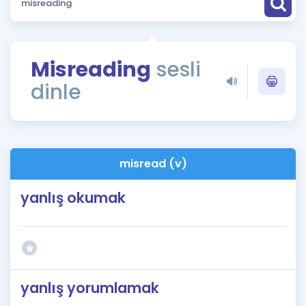
Puan Hesaplama
Rehberlik Aracı
Misreading
sesli
ÖSYM Sınav Takvimi
dinle
Kampanyalar
Blog
misread (v)
İngilizce Gramer
yanlış okumak
yanlış yorumlamak