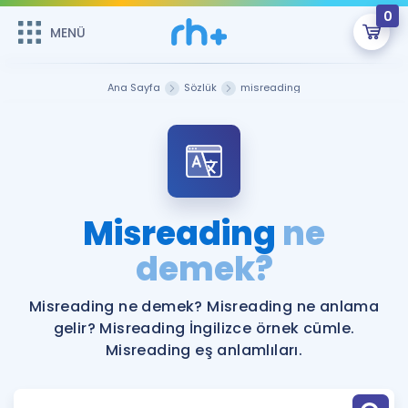
0
MENÜ
MENÜ
Üye Girişi
Ana Sayfa
Sözlük
misreading
Online Dersler
Sepetin Şu An Boş.
Çalışma Paketleri
Remzi Hoca ile seni sınava hazırlayacak onlarca eğitim seni
bekliyor!
Kitaplar ve Kaynaklar
GİRİŞ YAP
Misreading
ne
Katılımcı Görüşleri
demek?
Şifremi Hatırlamıyorum
ÜYE DEĞİLİM
Faydalı Araçlar
Misreading ne demek? Misreading ne anlama
gelir? Misreading İngilizce örnek cümle.
Ücretsiz Kaynaklar
Blog
İngilizce Gramer
Misreading eş anlamlıları.
Hakkımızda
Kariyer
Sözlük
Soru & Cevap
İletişim