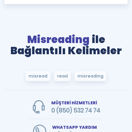
Misreading
ile
Bağlantılı Kelimeler
misread
read
misreading
MÜŞTERİ HİZMETLERİ
0 (850) 532 74 74
WHATSAPP YARDIM