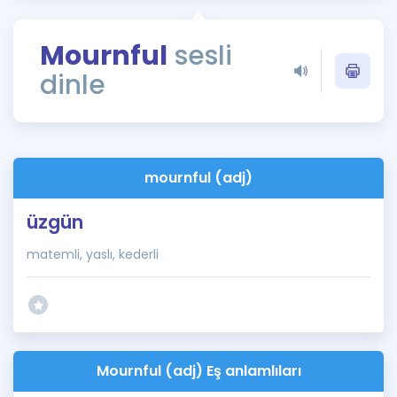
Puan Hesaplama
Mournful
sesli
Rehberlik Aracı
dinle
ÖSYM Sınav Takvimi
Kampanyalar
Blog
mournful (adj)
İngilizce Gramer
üzgün
matemli, yaslı, kederli
Mournful (adj) Eş anlamlıları