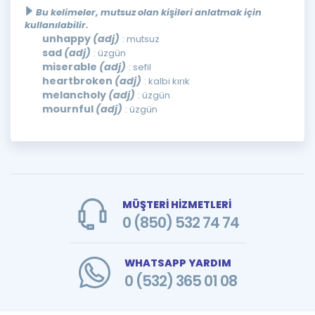
Bu kelimeler, mutsuz olan kişileri anlatmak için
kullanılabilir.
unhappy
(adj)
: mutsuz
sad
(adj)
: üzgün
miserable
(adj)
: sefil
heartbroken
(adj)
: kalbi kırık
melancholy
(adj)
: üzgün
mournful
(adj)
: üzgün
MÜŞTERİ HİZMETLERİ
0 (850) 532 74 74
WHATSAPP YARDIM
0 (532) 365 01 08