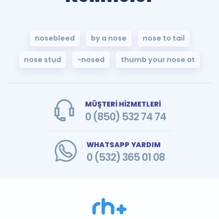
nosebleed
by a nose
nose to tail
nose stud
-nosed
thumb your nose at
MÜŞTERİ HİZMETLERİ
0 (850) 532 74 74
WHATSAPP YARDIM
0 (532) 365 01 08