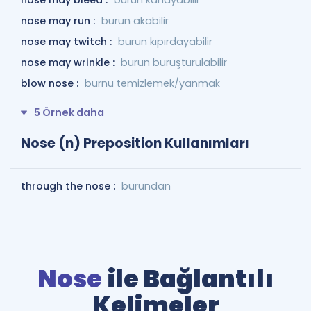
nose may bleed :
burun kanayabilir
nose may run :
burun akabilir
nose may twitch :
burun kıpırdayabilir
nose may wrinkle :
burun buruşturulabilir
blow nose :
burnu temizlemek/yanmak
5 Örnek daha
Nose (n) Preposition Kullanımları
through the nose :
burundan
Nose
ile Bağlantılı
Kelimeler