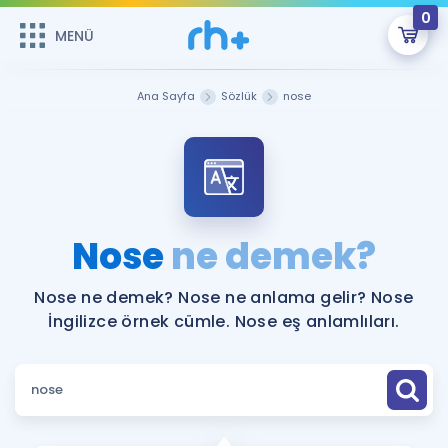
0
MENÜ
MENÜ
Üye Girişi
Ana Sayfa
Sözlük
nose
Online Dersler
Sepetin Şu An Boş.
Çalışma Paketleri
Remzi Hoca ile seni sınava hazırlayacak onlarca eğitim seni
bekliyor!
Kitaplar ve Kaynaklar
GİRİŞ YAP
Nose
ne demek?
Katılımcı Görüşleri
Şifremi Hatırlamıyorum
Nose ne demek? Nose ne anlama gelir? Nose
İngilizce örnek cümle. Nose eş anlamlıları.
ÜYE DEĞİLİM
Faydalı Araçlar
Ücretsiz Kaynaklar
Blog
İngilizce Gramer
Hakkımızda
Kariyer
Sözlük
Soru & Cevap
İletişim