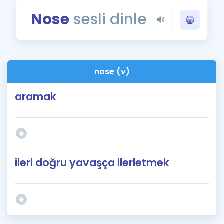
Puan Hesaplama
Nose
sesli dinle
Rehberlik Aracı
ÖSYM Sınav Takvimi
nose (v)
Kampanyalar
aramak
Blog
İngilizce Gramer
ileri doğru yavaşça ilerletmek