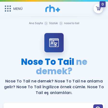
0
MENÜ
MENÜ
Üye Girişi
Ana Sayfa
Sözlük
nose to tail
Online Dersler
Sepetin Şu An Boş.
Çalışma Paketleri
Remzi Hoca ile seni sınava hazırlayacak onlarca eğitim seni
bekliyor!
Kitaplar ve Kaynaklar
GİRİŞ YAP
Nose To Tail
ne
Katılımcı Görüşleri
demek?
Şifremi Hatırlamıyorum
ÜYE DEĞİLİM
Faydalı Araçlar
Nose To Tail ne demek? Nose To Tail ne anlama
gelir? Nose To Tail İngilizce örnek cümle. Nose To
Ücretsiz Kaynaklar
Blog
İngilizce Gramer
Tail eş anlamlıları.
Hakkımızda
Kariyer
Sözlük
Soru & Cevap
İletişim