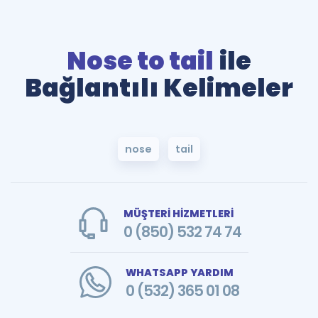
Nose to tail
ile
Bağlantılı Kelimeler
nose
tail
MÜŞTERİ HİZMETLERİ
0 (850) 532 74 74
WHATSAPP YARDIM
0 (532) 365 01 08