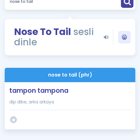
Puan Hesaplama
Rehberlik Aracı
Nose To Tail
sesli
ÖSYM Sınav Takvimi
dinle
Kampanyalar
Blog
nose to tail (phr)
İngilizce Gramer
tampon tampona
dip dibe, arka arkaya