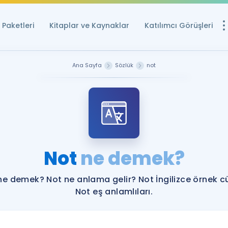
Paketleri
Kitaplar ve Kaynaklar
Katılımcı Görüşleri
Ücretsiz Kayna
Ana Sayfa
Sözlük
not
YDS ve YÖKDİL içi
Sözlük
İngilizce Sınavları
Puan Hesapla
Not
ne demek?
YDS ve YÖKDİL P
Remz
Rehberlik Aracı
ne demek? Not ne anlama gelir? Not İngilizce örnek c
YDS ve YÖKDİL'e H
Not eş anlamlıları.
ÖSYM Sınav Ta
Tüm ÖSYM Sınavl