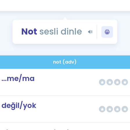
Kampanyalar
Eğitim ve Kitaplar
Blog
Not
sesli dinle
YDS - YÖKDİL Tüm S
İngilizce Gram
İngilizce Gramer
not (adv)
...me/ma
değil/yok