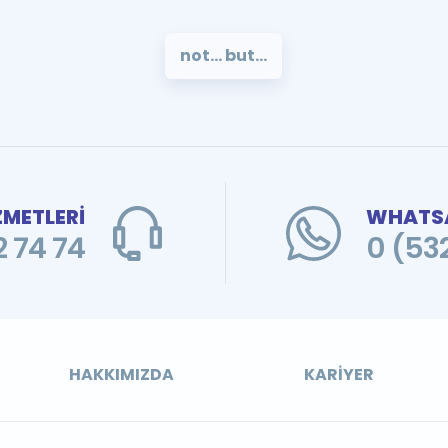
not... but...
ZMETLERİ
WHATSA
 74 74
0 (53
HAKKIMIZDA
KARIYER