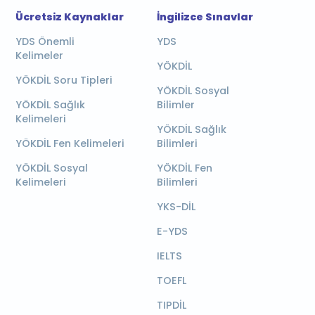
Ücretsiz Kaynaklar
İngilizce Sınavlar
YDS Önemli
YDS
Kelimeler
YÖKDİL
YÖKDİL Soru Tipleri
YÖKDİL Sosyal
YÖKDİL Sağlık
Bilimler
Kelimeleri
YÖKDİL Sağlık
YÖKDİL Fen Kelimeleri
Bilimleri
YÖKDİL Sosyal
YÖKDİL Fen
Kelimeleri
Bilimleri
YKS-DİL
E-YDS
IELTS
TOEFL
TIPDİL