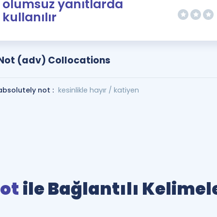
olumsuz yanıtlarda
kullanılır
Not (adv) Collocations
absolutely not :
kesinlikle hayır / katiyen
ot
ile Bağlantılı Kelimel