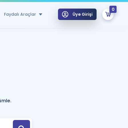
0
Faydalı Araçlar
Üye Girişi
klar
n Ücretsiz Kaynaklar
 için Özel Sözlük
Sepetin Şu An Boş.
ma
uan Hesaplama Aracı
i Hoca ile seni sınava hazırlayacak onlarca eğitim seni bekliyor!
Şifremi Hatırlamıyorum
GİRİŞ YAP
ümle.
azırlananlar için Öneriler
kvimi
ÜYE DEĞİLİM
arı Tek Takvimde