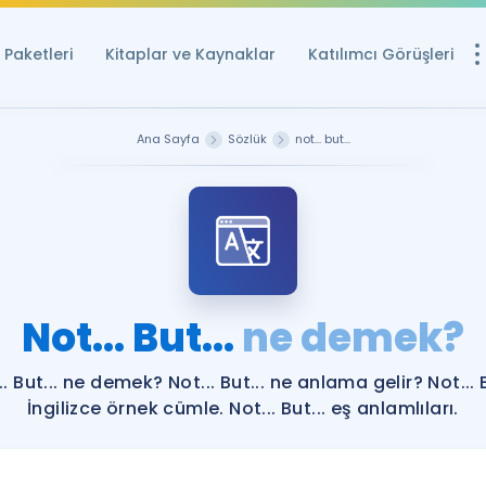
Paketleri
Kitaplar ve Kaynaklar
Katılımcı Görüşleri
Ücretsiz Kayna
Ana Sayfa
Sözlük
not... but...
YDS ve YÖKDİL içi
Sözlük
İngilizce Sınavları
Puan Hesapla
Not... But...
ne demek?
YDS ve YÖKDİL P
Remz
Rehberlik Aracı
.. But... ne demek? Not... But... ne anlama gelir? Not... B
YDS ve YÖKDİL'e H
İngilizce örnek cümle. Not... But... eş anlamlıları.
ÖSYM Sınav Ta
Tüm ÖSYM Sınavl