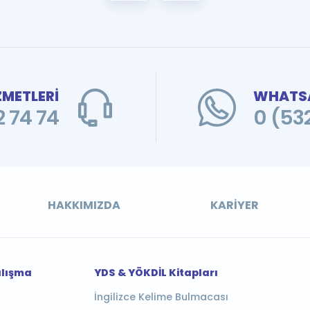
ZMETLERİ
WHATSA
 74 74
0 (53
HAKKIMIZDA
KARIYER
alışma
YDS & YÖKDİL Kitapları
İngilizce Kelime Bulmacası