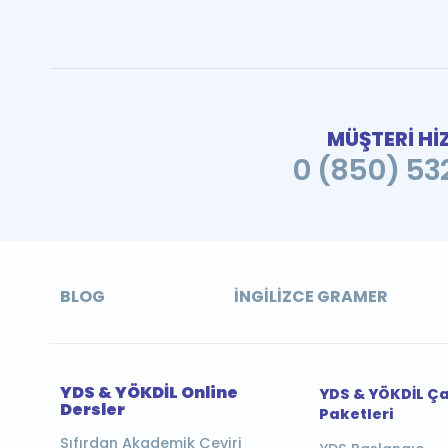
MÜŞTERİ Hİ
0 (850) 532
BLOG
İNGILIZCE GRAMER
YDS & YÖKDİL Online
YDS & YÖKDİL Ç
Dersler
Paketleri
Sıfırdan Akademik Çeviri