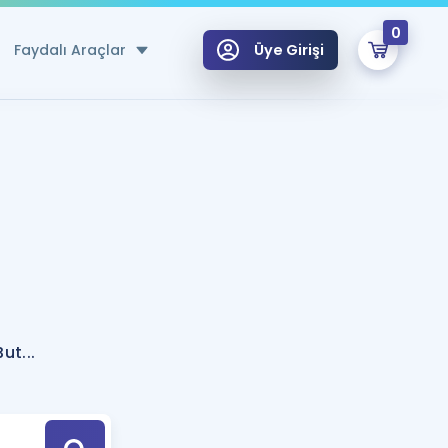
0
Faydalı Araçlar
Üye Girişi
klar
n Ücretsiz Kaynaklar
 için Özel Sözlük
Sepetin Şu An Boş.
ma
uan Hesaplama Aracı
i Hoca ile seni sınava hazırlayacak onlarca eğitim seni bekliyor!
Şifremi Hatırlamıyorum
GİRİŞ YAP
ut...
azırlananlar için Öneriler
kvimi
ÜYE DEĞİLİM
arı Tek Takvimde