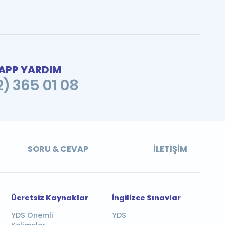
PP YARDIM
2) 365 01 08
SORU & CEVAP
İLETIŞIM
Ücretsiz Kaynaklar
İngilizce Sınavlar
YDS Önemli
YDS