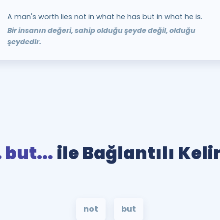
A man's worth lies not in what he has but in what he is.
Bir insanın değeri, sahip olduğu şeyde değil, olduğu
şeydedir.
 but...
ile Bağlantılı Kel
not
but