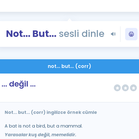
Kampanyalar
Eğitim ve Kitaplar
Blog
Not... But...
sesli dinle
YDS - YÖKDİL Tüm S
İngilizce Gram
İngilizce Gramer
not... but... (corr)
... değil ...
Not... but... (corr) ingilizce örnek cümle
A bat is not a bird, but a mammal.
Yarasalar kuş değil, memelidir.