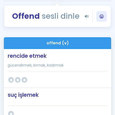
Puan Hesaplama
Offend
sesli dinle
Rehberlik Aracı
ÖSYM Sınav Takvimi
Kampanyalar
offend (v)
Blog
rencide etmek
İngilizce Gramer
gücendirmek, kırmak, kızdırmak
suç işlemek