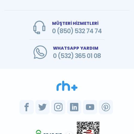
MÜŞTERİ HİZMETLERİ
0 (850) 532 74 74
WHATSAPP YARDIM
0 (532) 365 01 08