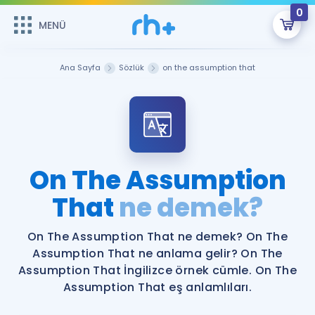
0
MENÜ
MENÜ
Üye Girişi
Ana Sayfa
Sözlük
on the assumption that
Online Dersler
Sepetin Şu An Boş.
Çalışma Paketleri
Remzi Hoca ile seni sınava hazırlayacak onlarca eğitim seni
bekliyor!
Kitaplar ve Kaynaklar
GİRİŞ YAP
On The Assumption
Katılımcı Görüşleri
That
ne demek?
Şifremi Hatırlamıyorum
ÜYE DEĞİLİM
Faydalı Araçlar
On The Assumption That ne demek? On The
Assumption That ne anlama gelir? On The
Ücretsiz Kaynaklar
Blog
İngilizce Gramer
Assumption That İngilizce örnek cümle. On The
Assumption That eş anlamlıları.
Hakkımızda
Kariyer
Sözlük
Soru & Cevap
İletişim