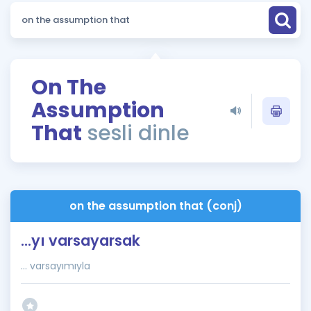
Puan Hesaplama
Rehberlik Aracı
ÖSYM Sınav Takvimi
On The
Assumption
Kampanyalar
That
sesli dinle
Blog
İngilizce Gramer
on the assumption that (conj)
...yı varsayarsak
... varsayımıyla