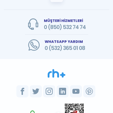
MÜŞTERİ HİZMETLERİ
0 (850) 532 74 74
WHATSAPP YARDIM
0 (532) 365 01 08