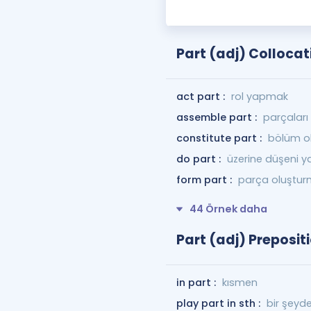
Part (adj) Collocat
act part :
rol yapmak
assemble part :
parçaları
constitute part :
bölüm o
do part :
üzerine düşeni 
form part :
parça oluştu
44 Örnek daha
Part (adj) Preposit
in part :
kısmen
play part in sth :
bir şeyd