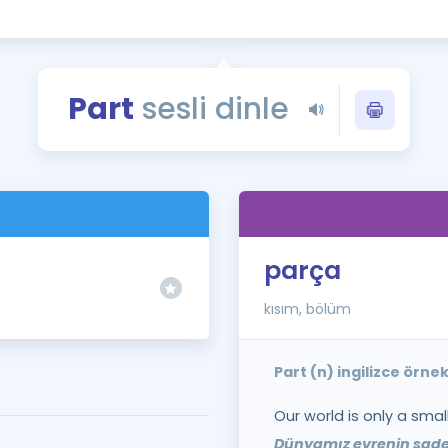
Kampanyalar
Eğitim ve Kitaplar
Blog
Part
sesli dinle
YDS - YÖKDİL Tüm S
İngilizce Gram
İngilizce Gramer
parça
kısım, bölüm
Part (n) ingilizce örne
Our world is only a small
Dünyamız evrenin sadec