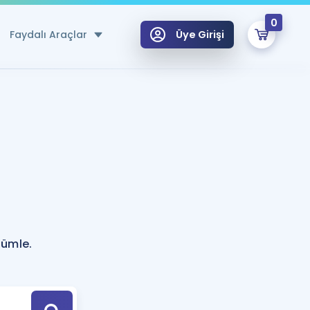
0
Faydalı Araçlar
Üye Girişi
klar
n Ücretsiz Kaynaklar
 için Özel Sözlük
Sepetin Şu An Boş.
ma
uan Hesaplama Aracı
i Hoca ile seni sınava hazırlayacak onlarca eğitim seni bekliyor!
Şifremi Hatırlamıyorum
GİRİŞ YAP
cümle.
azırlananlar için Öneriler
kvimi
ÜYE DEĞİLİM
arı Tek Takvimde