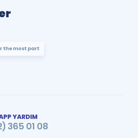
er
r the most part
PP YARDIM
2) 365 01 08