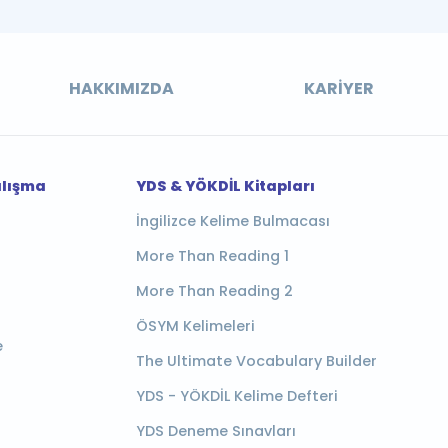
HAKKIMIZDA
KARIYER
alışma
YDS & YÖKDİL Kitapları
İngilizce Kelime Bulmacası
More Than Reading 1
More Than Reading 2
ÖSYM Kelimeleri
e
The Ultimate Vocabulary Builder
YDS - YÖKDİL Kelime Defteri
YDS Deneme Sınavları