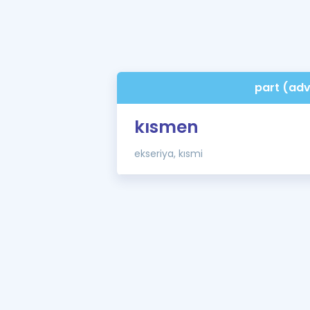
part (ad
kısmen
ekseriya, kısmi