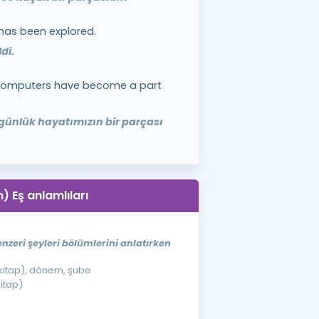
 has been explored.
di.
, computers have become a part
 günlük hayatımızın bir parçası
n) Eş anlamlıları
enzeri şeyleri bölümlerini anlatırken
(kitap), dönem, şube
kitap)