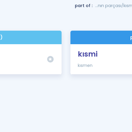
part of :
...nın parçası/kıs
v)
kısmi
kısmen