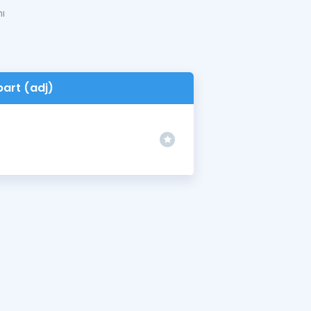
mı
part (adj)