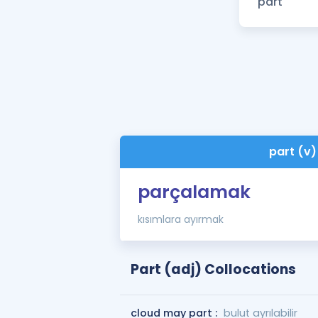
part (v)
parçalamak
kısımlara ayırmak
Part (adj) Collocations
cloud may part :
bulut ayrılabilir