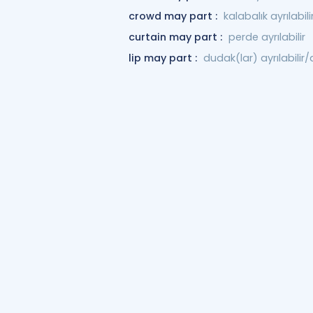
crowd may part :
kalabalık ayrılabili
curtain may part :
perde ayrılabilir
lip may part :
dudak(lar) ayrılabilir/a