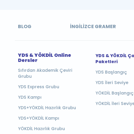
BLOG
İNGILIZCE GRAMER
YDS & YÖKDİL Online
YDS & YÖKDİL Ç
Dersler
Paketleri
Sıfırdan Akademik Çeviri
YDS Başlangıç
Grubu
YDS İleri Seviye
YDS Express Grubu
YÖKDİL Başlangıç
YDS Kampı
YÖKDİL İleri Seviy
YDS+YÖKDİL Hazırlık Grubu
YDS+YÖKDİL Kampı
YÖKDİL Hazırlık Grubu