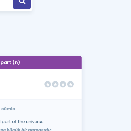
a Özel Fırsatlar
ınavlarla İlgili Haberler
er
 ve Konu Anlatımı
part (n)
k cümle
 part of the universe.
e küçük bir parçasıdır.