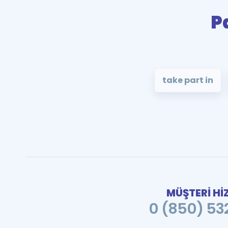
P
take part in
MÜŞTERİ Hİ
0 (850) 532