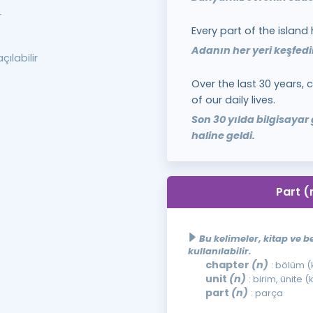
r
Every part of the island
Adanın her yeri keşfedil
çılabilir
Over the last 30 years
of our daily lives.
Son 30 yılda bilgisayar
haline geldi.
Part (
Bu kelimeler, kitap ve b
kullanılabilir.
chapter
(n)
: bölüm 
unit
(n)
: birim, ünite (
part
(n)
: parça