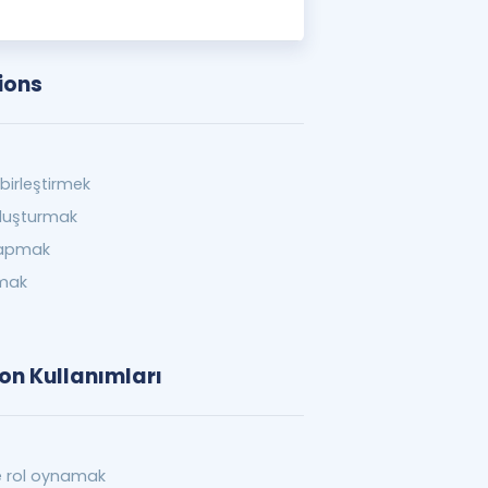
ions
 birleştirmek
luşturmak
yapmak
rmak
ion Kullanımları
e rol oynamak