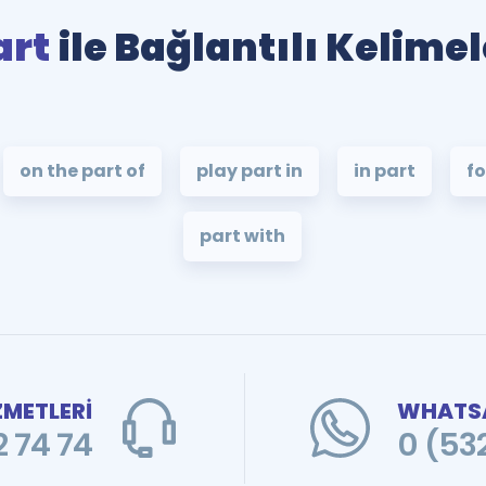
art
ile Bağlantılı Kelimel
on the part of
play part in
in part
fo
part with
ZMETLERİ
WHATSA
 74 74
0 (53