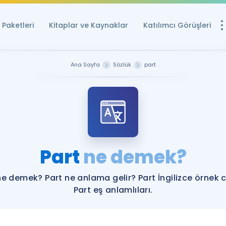
Paketleri
Kitaplar ve Kaynaklar
Katılımcı Görüşleri
Ücretsiz Kayna
Ana Sayfa
Sözlük
part
YDS ve YÖKDİL içi
Sözlük
İngilizce Sınavları
Puan Hesapla
Part
ne demek?
YDS ve YÖKDİL P
Remz
Rehberlik Aracı
ne demek? Part ne anlama gelir? Part İngilizce örnek 
YDS ve YÖKDİL'e H
Part eş anlamlıları.
ÖSYM Sınav Ta
Tüm ÖSYM Sınavl