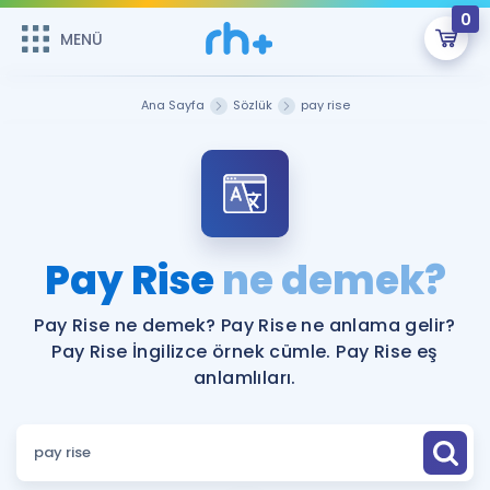
0
MENÜ
MENÜ
Üye Girişi
Ana Sayfa
Sözlük
pay rise
Online Dersler
Sepetin Şu An Boş.
Çalışma Paketleri
Remzi Hoca ile seni sınava hazırlayacak onlarca eğitim seni
bekliyor!
Kitaplar ve Kaynaklar
GİRİŞ YAP
Pay Rise
ne demek?
Katılımcı Görüşleri
Şifremi Hatırlamıyorum
Pay Rise ne demek? Pay Rise ne anlama gelir?
Pay Rise İngilizce örnek cümle. Pay Rise eş
ÜYE DEĞİLİM
Faydalı Araçlar
anlamlıları.
Ücretsiz Kaynaklar
Blog
İngilizce Gramer
Hakkımızda
Kariyer
Sözlük
Soru & Cevap
İletişim