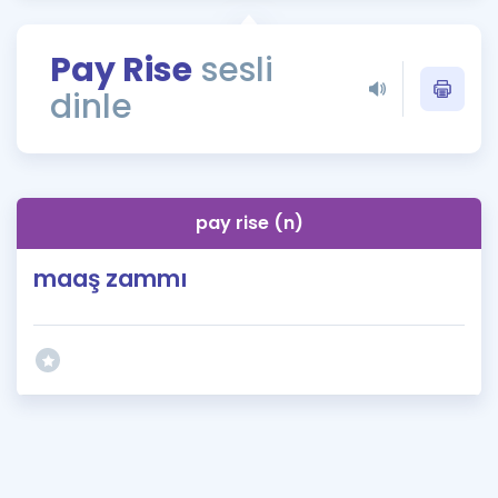
Puan Hesaplama
Pay Rise
sesli
Rehberlik Aracı
dinle
ÖSYM Sınav Takvimi
Kampanyalar
Blog
pay rise (n)
İngilizce Gramer
maaş zammı