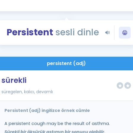
Kampanyalar
Eğitim ve Kitaplar
Blog
Persistent
sesli dinle
YDS - YÖKDİL Tüm S
İngilizce Gram
İngilizce Gramer
persistent (adj)
sürekli
süregelen, kalıcı, devamlı
Persistent (adj) ingilizce örnek cümle
A persistent cough may be the result of asthma.
Sürekli bir öksürük astımın bir sonucu olabilir.