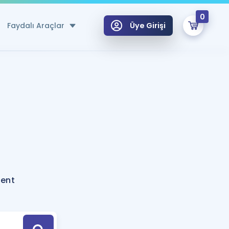
0
Faydalı Araçlar
Üye Girişi
klar
n Ücretsiz Kaynaklar
 için Özel Sözlük
Sepetin Şu An Boş.
ma
uan Hesaplama Aracı
i Hoca ile seni sınava hazırlayacak onlarca eğitim seni bekliyor!
Şifremi Hatırlamıyorum
GİRİŞ YAP
tent
azırlananlar için Öneriler
kvimi
ÜYE DEĞİLİM
arı Tek Takvimde