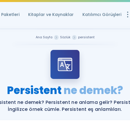
Paketleri
Kitaplar ve Kaynaklar
Katılımcı Görüşleri
Ücretsiz Kayna
Ana Sayfa
Sözlük
persistent
YDS ve YÖKDİL içi
Sözlük
İngilizce Sınavları
Puan Hesapla
Persistent
ne demek?
YDS ve YÖKDİL P
Remz
Rehberlik Aracı
sistent ne demek? Persistent ne anlama gelir? Persis
YDS ve YÖKDİL'e H
İngilizce örnek cümle. Persistent eş anlamlıları.
ÖSYM Sınav Ta
Tüm ÖSYM Sınavl