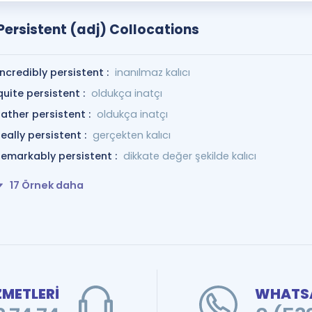
Persistent (adj) Collocations
incredibly persistent :
inanılmaz kalıcı
quite persistent :
oldukça inatçı
rather persistent :
oldukça inatçı
really persistent :
gerçekten kalıcı
remarkably persistent :
dikkate değer şekilde kalıcı
17 Örnek daha
ZMETLERİ
WHATSA