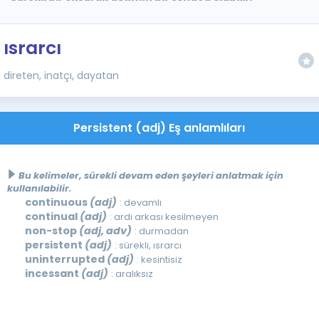
ısrarcı
direten, inatçı, dayatan
Persistent (adj) Eş anlamlıları
Bu kelimeler, sürekli devam eden şeyleri anlatmak için
kullanılabilir.
continuous
(adj)
: devamlı
continual
(adj)
: ardı arkası kesilmeyen
non-stop
(adj, adv)
: durmadan
persistent
(adj)
: sürekli, ısrarcı
uninterrupted
(adj)
: kesintisiz
incessant
(adj)
: aralıksız