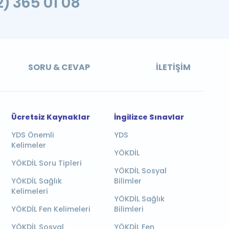
2) 365 01 08
SORU & CEVAP
İLETIŞIM
Ücretsiz Kaynaklar
İngilizce Sınavlar
YDS Önemli
YDS
Kelimeler
YÖKDİL
YÖKDİL Soru Tipleri
YÖKDİL Sosyal
YÖKDİL Sağlık
Bilimler
Kelimeleri
YÖKDİL Sağlık
YÖKDİL Fen Kelimeleri
Bilimleri
YÖKDİL Sosyal
YÖKDİL Fen