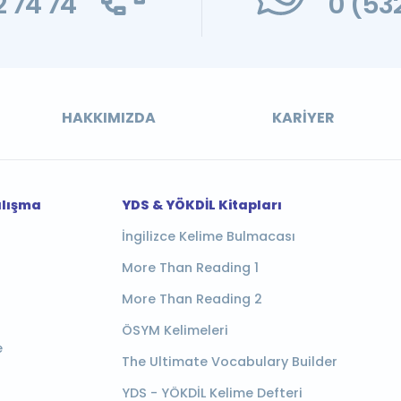
 74 74
0 (53
HAKKIMIZDA
KARIYER
alışma
YDS & YÖKDİL Kitapları
İngilizce Kelime Bulmacası
More Than Reading 1
More Than Reading 2
ÖSYM Kelimeleri
e
The Ultimate Vocabulary Builder
YDS - YÖKDİL Kelime Defteri