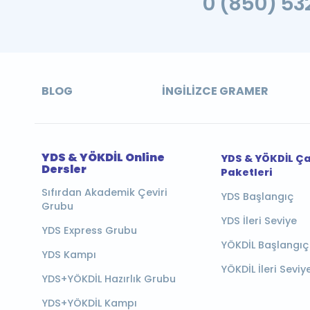
0 (850) 532
BLOG
İNGILIZCE GRAMER
YDS & YÖKDİL Online
YDS & YÖKDİL Ç
Dersler
Paketleri
Sıfırdan Akademik Çeviri
YDS Başlangıç
Grubu
YDS İleri Seviye
YDS Express Grubu
YÖKDİL Başlangıç
YDS Kampı
YÖKDİL İleri Seviy
YDS+YÖKDİL Hazırlık Grubu
YDS+YÖKDİL Kampı