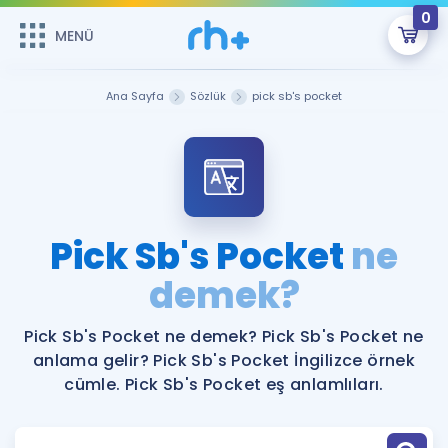
0
MENÜ
MENÜ
Üye Girişi
Ana Sayfa
Sözlük
pick sb's pocket
Online Dersler
Sepetin Şu An Boş.
Çalışma Paketleri
Remzi Hoca ile seni sınava hazırlayacak onlarca eğitim seni
bekliyor!
Kitaplar ve Kaynaklar
GİRİŞ YAP
Pick Sb's Pocket
ne
Katılımcı Görüşleri
demek?
Şifremi Hatırlamıyorum
ÜYE DEĞİLİM
Faydalı Araçlar
Pick Sb's Pocket ne demek? Pick Sb's Pocket ne
anlama gelir? Pick Sb's Pocket İngilizce örnek
Ücretsiz Kaynaklar
Blog
İngilizce Gramer
cümle. Pick Sb's Pocket eş anlamlıları.
Hakkımızda
Kariyer
Sözlük
Soru & Cevap
İletişim