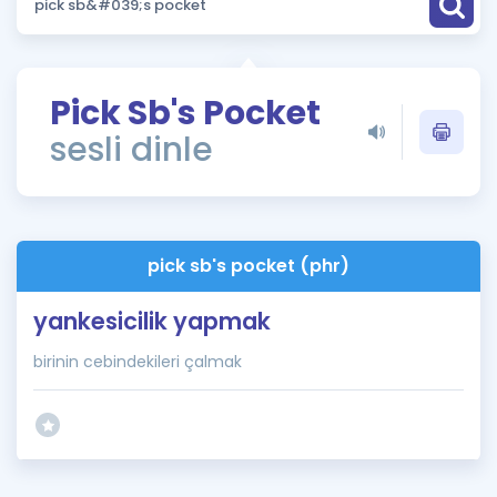
Puan Hesaplama
Rehberlik Aracı
Pick Sb's Pocket
ÖSYM Sınav Takvimi
sesli dinle
Kampanyalar
Blog
pick sb's pocket (phr)
İngilizce Gramer
yankesicilik yapmak
birinin cebindekileri çalmak