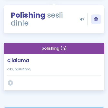
Puan Hesaplama
Polishing
sesli
Rehberlik Aracı
dinle
ÖSYM Sınav Takvimi
Kampanyalar
Blog
polishing (n)
İngilizce Gramer
cilalama
cila, parlatma