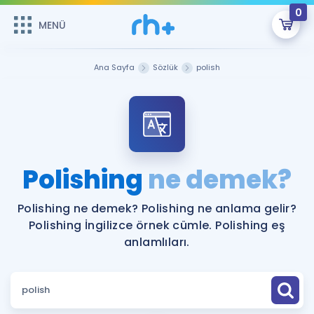
0
MENÜ
MENÜ
Üye Girişi
Ana Sayfa
Sözlük
polish
Online Dersler
Sepetin Şu An Boş.
Çalışma Paketleri
Remzi Hoca ile seni sınava hazırlayacak onlarca eğitim seni
bekliyor!
Kitaplar ve Kaynaklar
GİRİŞ YAP
Polishing
ne demek?
Katılımcı Görüşleri
Şifremi Hatırlamıyorum
Polishing ne demek? Polishing ne anlama gelir?
Polishing İngilizce örnek cümle. Polishing eş
ÜYE DEĞİLİM
Faydalı Araçlar
anlamlıları.
Ücretsiz Kaynaklar
Blog
İngilizce Gramer
Hakkımızda
Kariyer
Sözlük
Soru & Cevap
İletişim