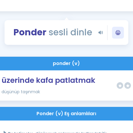
Kampanyalar
Eğitim ve Kitaplar
Blog
Ponder
sesli dinle
YDS - YÖKDİL Tüm S
İngilizce Gram
İngilizce Gramer
ponder (v)
üzerinde kafa patlatmak
düşünüp taşınmak
Ponder (v) Eş anlamlıları