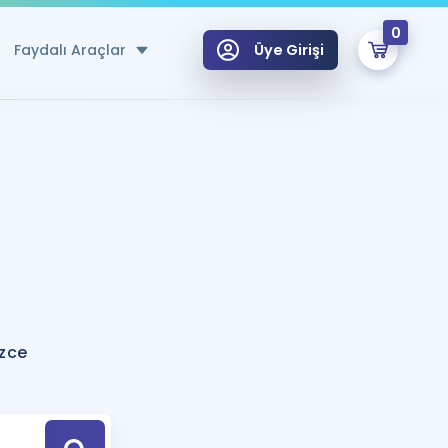
0
Faydalı Araçlar
Üye Girişi
klar
n Ücretsiz Kaynaklar
 için Özel Sözlük
Sepetin Şu An Boş.
ma
uan Hesaplama Aracı
i Hoca ile seni sınava hazırlayacak onlarca eğitim seni bekliyor!
Şifremi Hatırlamıyorum
GİRİŞ YAP
izce
azırlananlar için Öneriler
kvimi
ÜYE DEĞİLİM
arı Tek Takvimde