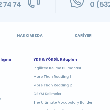
 74 74
0 (53
HAKKIMIZDA
KARIYER
alışma
YDS & YÖKDİL Kitapları
İngilizce Kelime Bulmacası
More Than Reading 1
More Than Reading 2
ÖSYM Kelimeleri
e
The Ultimate Vocabulary Builder