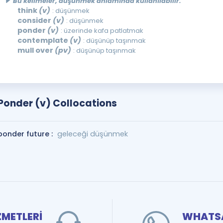
Bu kelimeler, düşünmek anlamında kullanılabilir.
think
(v)
: düşünmek
consider
(v)
: düşünmek
ponder
(v)
: üzerinde kafa patlatmak
contemplate
(v)
: düşünüp taşınmak
mull over
(pv)
: düşünüp taşınmak
Ponder (v) Collocations
ponder future :
geleceği düşünmek
ZMETLERİ
WHATSA