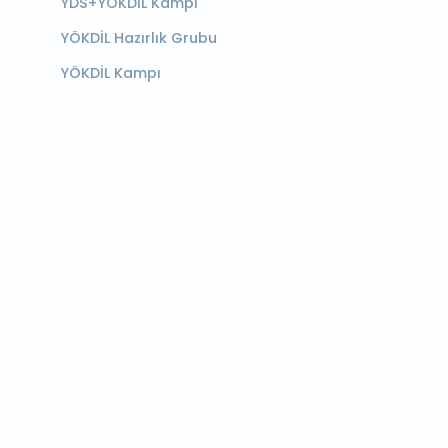
YDS+YÖKDİL Kampı
YÖKDİL Hazırlık Grubu
YÖKDİL Kampı