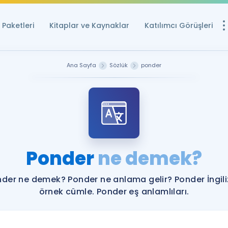
Paketleri
Kitaplar ve Kaynaklar
Katılımcı Görüşleri
Ücretsiz Kayna
Ana Sayfa
Sözlük
ponder
YDS ve YÖKDİL içi
Sözlük
İngilizce Sınavları
Puan Hesapla
Ponder
ne demek?
YDS ve YÖKDİL P
Remz
Rehberlik Aracı
der ne demek? Ponder ne anlama gelir? Ponder İngil
YDS ve YÖKDİL'e H
örnek cümle. Ponder eş anlamlıları.
ÖSYM Sınav Ta
Tüm ÖSYM Sınavl