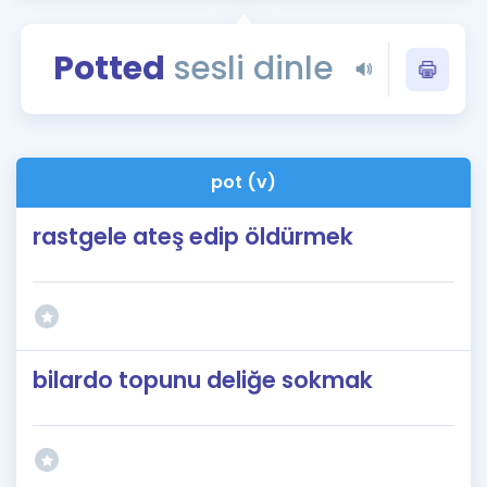
Puan Hesaplama
Potted
sesli dinle
Rehberlik Aracı
ÖSYM Sınav Takvimi
Kampanyalar
pot (v)
Blog
rastgele ateş edip öldürmek
İngilizce Gramer
bilardo topunu deliğe sokmak