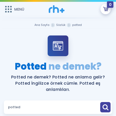
0
MENÜ
MENÜ
Üye Girişi
Ana Sayfa
Sözlük
potted
Online Dersler
Sepetin Şu An Boş.
Çalışma Paketleri
Remzi Hoca ile seni sınava hazırlayacak onlarca eğitim seni
bekliyor!
Kitaplar ve Kaynaklar
GİRİŞ YAP
Potted
ne demek?
Katılımcı Görüşleri
Şifremi Hatırlamıyorum
Potted ne demek? Potted ne anlama gelir?
Potted İngilizce örnek cümle. Potted eş
ÜYE DEĞİLİM
Faydalı Araçlar
anlamlıları.
Ücretsiz Kaynaklar
Blog
İngilizce Gramer
Hakkımızda
Kariyer
Sözlük
Soru & Cevap
İletişim