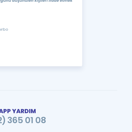
duğunu düşünülen kişileri ifade etmek
hırbo
PP YARDIM
2) 365 01 08