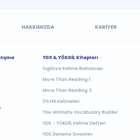
HAKKIMIZDA
KARIYER
alışma
YDS & YÖKDİL Kitapları
İngilizce Kelime Bulmacası
More Than Reading 1
More Than Reading 2
ÖSYM Kelimeleri
e
The Ultimate Vocabulary Builder
YDS - YÖKDİL Kelime Defteri
YDS Deneme Sınavları