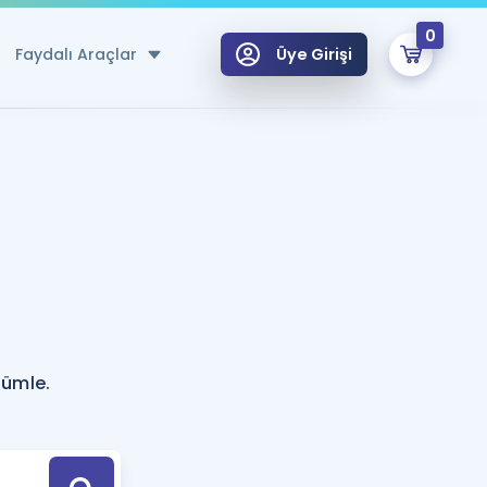
0
Faydalı Araçlar
Üye Girişi
klar
n Ücretsiz Kaynaklar
 için Özel Sözlük
Sepetin Şu An Boş.
ma
uan Hesaplama Aracı
i Hoca ile seni sınava hazırlayacak onlarca eğitim seni bekliyor!
Şifremi Hatırlamıyorum
GİRİŞ YAP
cümle.
azırlananlar için Öneriler
kvimi
ÜYE DEĞİLİM
arı Tek Takvimde