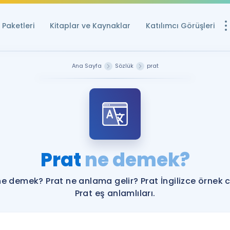
Paketleri
Kitaplar ve Kaynaklar
Katılımcı Görüşleri
Ücretsiz Kayna
Ana Sayfa
Sözlük
prat
YDS ve YÖKDİL içi
Sözlük
İngilizce Sınavları
Puan Hesapla
Prat
ne demek?
YDS ve YÖKDİL P
Remz
Rehberlik Aracı
ne demek? Prat ne anlama gelir? Prat İngilizce örnek 
YDS ve YÖKDİL'e H
Prat eş anlamlıları.
ÖSYM Sınav Ta
Tüm ÖSYM Sınavl