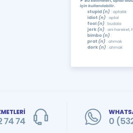
Bu kelimeleri, aptal ol
için kullanılabilir.
stupid
(n)
: aptallık
idiot
(n)
: aptal
fool
(n)
: budala
jerk
(n)
: ani hareket, 
bimbo
(n)
:
prat
(n)
: ahmak
dork
(n)
: ahmak
ZMETLERİ
WHATSA
 74 74
0 (53