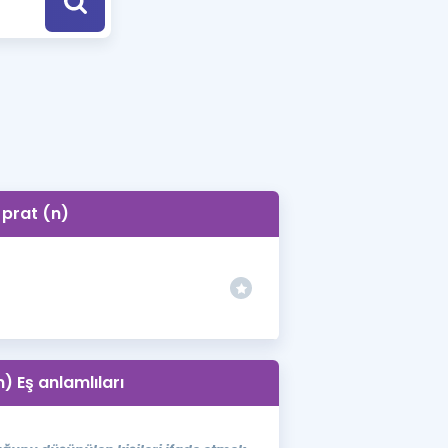
a Özel Fırsatlar
ınavlarla İlgili Haberler
er
 ve Konu Anlatımı
prat (n)
n) Eş anlamlıları