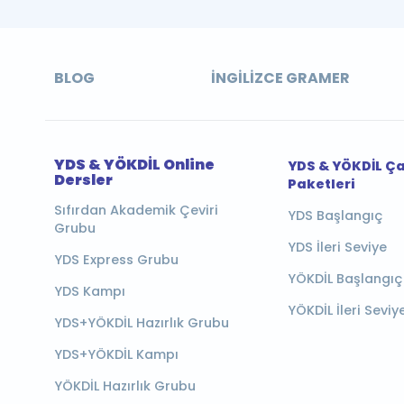
BLOG
İNGILIZCE GRAMER
YDS & YÖKDİL Online
YDS & YÖKDİL Ç
Dersler
Paketleri
Sıfırdan Akademik Çeviri
YDS Başlangıç
Grubu
YDS İleri Seviye
YDS Express Grubu
YÖKDİL Başlangıç
YDS Kampı
YÖKDİL İleri Seviy
YDS+YÖKDİL Hazırlık Grubu
YDS+YÖKDİL Kampı
YÖKDİL Hazırlık Grubu