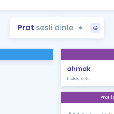
Kampanyalar
Eğitim ve Kitaplar
Blog
Prat
sesli dinle
YDS - YÖKDİL Tüm S
İngilizce Gram
İngilizce Gramer
ahmak
budala, aptal
Prat (