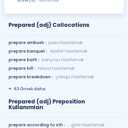
brew
(v)
: demlemek
Prepared (adj) Collocations
prepare ambush :
pusu hazırlamak
prepare banquet :
ziyafet hazırlamak
prepare bath :
banyoyu hazırlamak
prepare bill :
fatura hazırlamak
prepare breakdown :
çöküşü hazırlamak
63 Örnek daha
Prepared (adj) Preposition
Kullanımları
prepare according to sth :
... göre hazırlamak