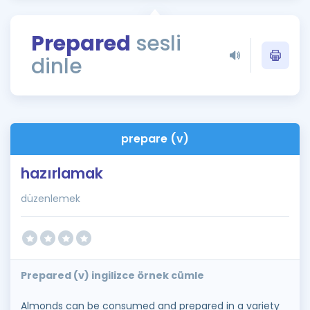
Puan Hesaplama
Prepared
sesli
Rehberlik Aracı
dinle
ÖSYM Sınav Takvimi
Kampanyalar
Blog
prepare (v)
İngilizce Gramer
hazırlamak
düzenlemek
Prepared (v) ingilizce örnek cümle
Almonds can be consumed and prepared in a variety