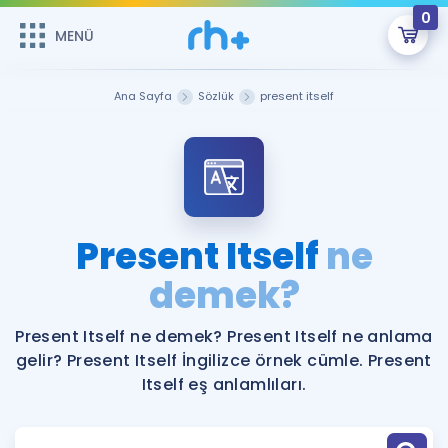
0
MENÜ
MENÜ
Üye Girişi
Ana Sayfa
Sözlük
present itself
Online Dersler
Sepetin Şu An Boş.
Çalışma Paketleri
Remzi Hoca ile seni sınava hazırlayacak onlarca eğitim seni
bekliyor!
Kitaplar ve Kaynaklar
GİRİŞ YAP
Present Itself
ne
Katılımcı Görüşleri
demek?
Şifremi Hatırlamıyorum
ÜYE DEĞİLİM
Faydalı Araçlar
Present Itself ne demek? Present Itself ne anlama
gelir? Present Itself İngilizce örnek cümle. Present
Ücretsiz Kaynaklar
Blog
İngilizce Gramer
Itself eş anlamlıları.
Hakkımızda
Kariyer
Sözlük
Soru & Cevap
İletişim