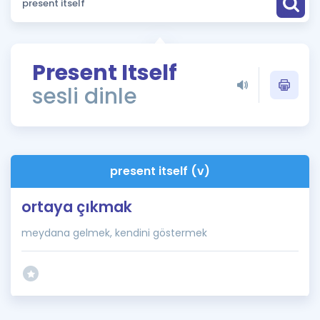
Puan Hesaplama
Rehberlik Aracı
Present Itself
ÖSYM Sınav Takvimi
sesli dinle
Kampanyalar
Blog
present itself (v)
İngilizce Gramer
ortaya çıkmak
meydana gelmek, kendini göstermek