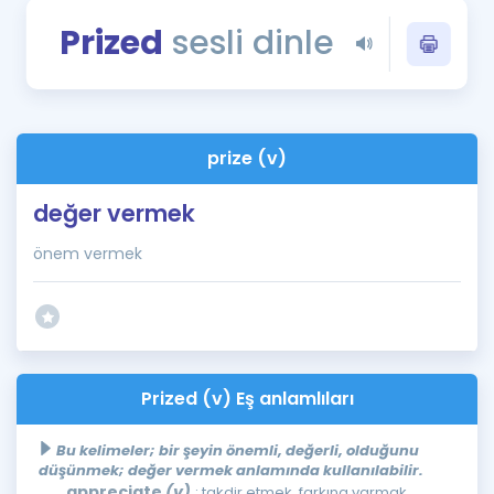
Puan Hesaplama
Prized
sesli dinle
Rehberlik Aracı
ÖSYM Sınav Takvimi
prize (v)
Kampanyalar
değer vermek
Blog
önem vermek
İngilizce Gramer
Prized (v) Eş anlamlıları
Bu kelimeler; bir şeyin önemli, değerli, olduğunu
düşünmek; değer vermek anlamında kullanılabilir.
appreciate
(v)
: takdir etmek, farkına varmak