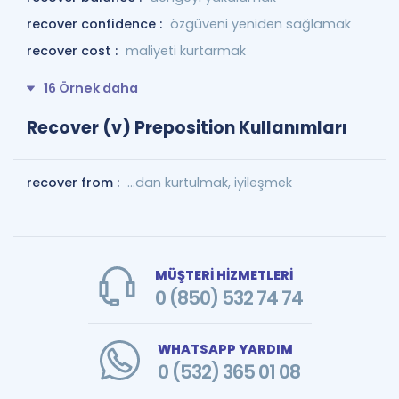
recover confidence :
özgüveni yeniden sağlamak
recover cost :
maliyeti kurtarmak
16 Örnek daha
Recover (v) Preposition Kullanımları
recover from :
…dan kurtulmak, iyileşmek
MÜŞTERİ HİZMETLERİ
0 (850) 532 74 74
WHATSAPP YARDIM
0 (532) 365 01 08