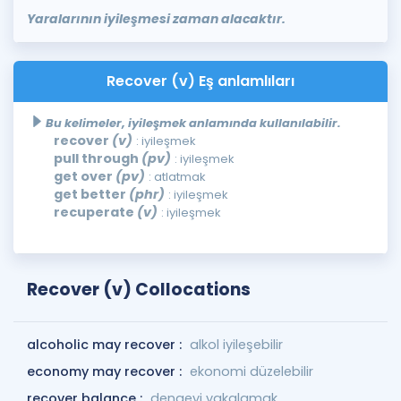
Yaralarının iyileşmesi zaman alacaktır.
Recover (v) Eş anlamlıları
Bu kelimeler, iyileşmek anlamında kullanılabilir.
recover
(v)
: iyileşmek
pull through
(pv)
: iyileşmek
get over
(pv)
: atlatmak
get better
(phr)
: iyileşmek
recuperate
(v)
: iyileşmek
Recover (v) Collocations
alcoholic may recover :
alkol iyileşebilir
economy may recover :
ekonomi düzelebilir
recover balance :
dengeyi yakalamak