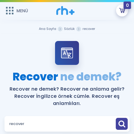
0
MENÜ
MENÜ
Üye Girişi
Ana Sayfa
Sözlük
recover
Online Dersler
Sepetin Şu An Boş.
Çalışma Paketleri
Remzi Hoca ile seni sınava hazırlayacak onlarca eğitim seni
bekliyor!
Kitaplar ve Kaynaklar
GİRİŞ YAP
Recover
ne demek?
Katılımcı Görüşleri
Şifremi Hatırlamıyorum
Recover ne demek? Recover ne anlama gelir?
Recover İngilizce örnek cümle. Recover eş
ÜYE DEĞİLİM
Faydalı Araçlar
anlamlıları.
Ücretsiz Kaynaklar
Blog
İngilizce Gramer
Hakkımızda
Kariyer
Sözlük
Soru & Cevap
İletişim