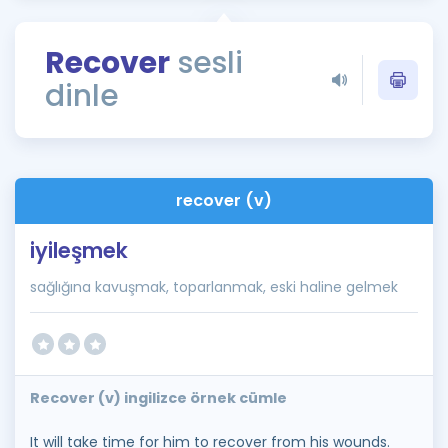
Puan Hesaplama
Recover
sesli
Rehberlik Aracı
dinle
ÖSYM Sınav Takvimi
Kampanyalar
Blog
recover (v)
İngilizce Gramer
iyileşmek
sağlığına kavuşmak, toparlanmak, eski haline gelmek
Recover (v) ingilizce örnek cümle
It will take time for him to recover from his wounds.