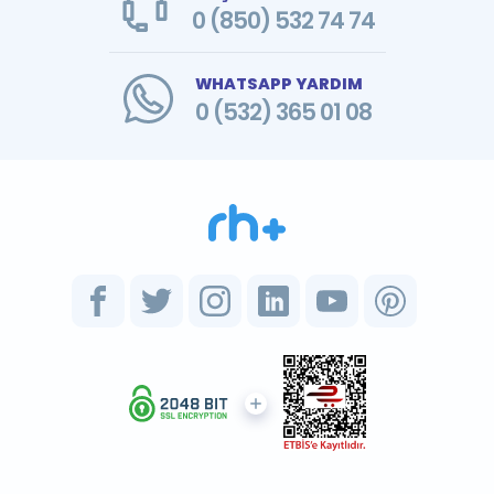
0 (850) 532 74 74
WHATSAPP YARDIM
0 (532) 365 01 08