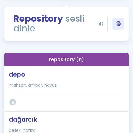
Puan Hesaplama
Repository
sesli
Rehberlik Aracı
dinle
ÖSYM Sınav Takvimi
Kampanyalar
Blog
repository (n)
İngilizce Gramer
depo
mahzen, ambar, havuz
dağarcık
bellek, hafıza