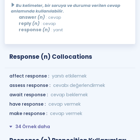
Bu kelimeler, bir soruya ve duruma verilen cevap
anlamında kullanılabilir.
answer
(n)
: cevap
reply
(n)
: cevap
response
(n)
: yanıt
Response (n) Collocations
affect response :
yanıtı etkilemek
assess response :
cevabı değerlendirmek
await response :
cevap beklemek
have response :
cevap vermek
make response :
cevap vermek
34 Örnek daha