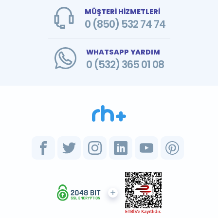
MÜŞTERİ HİZMETLERİ
0 (850) 532 74 74
WHATSAPP YARDIM
0 (532) 365 01 08