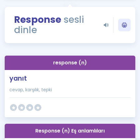
Puan Hesaplama
Response
sesli
Rehberlik Aracı
dinle
ÖSYM Sınav Takvimi
Kampanyalar
Blog
response (n)
İngilizce Gramer
yanıt
cevap, karşılık, tepki
Response (n) Eş anlamlıları