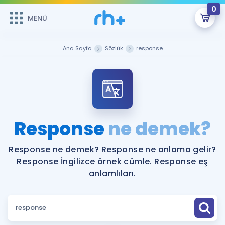
0
MENÜ
MENÜ
Üye Girişi
Ana Sayfa
Sözlük
response
Online Dersler
Sepetin Şu An Boş.
Çalışma Paketleri
Remzi Hoca ile seni sınava hazırlayacak onlarca eğitim seni
bekliyor!
Kitaplar ve Kaynaklar
GİRİŞ YAP
Response
ne demek?
Katılımcı Görüşleri
Şifremi Hatırlamıyorum
Response ne demek? Response ne anlama gelir?
Response İngilizce örnek cümle. Response eş
ÜYE DEĞİLİM
Faydalı Araçlar
anlamlıları.
Ücretsiz Kaynaklar
Blog
İngilizce Gramer
Hakkımızda
Kariyer
Sözlük
Soru & Cevap
İletişim