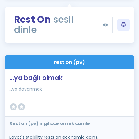
Puan Hesaplama
Rest On
sesli
Rehberlik Aracı
dinle
ÖSYM Sınav Takvimi
Kampanyalar
Blog
rest on (pv)
İngilizce Gramer
...ya bağlı olmak
...ya dayanmak
Rest on (pv) ingilizce örnek cümle
Egypt's stability rests on economic gains.