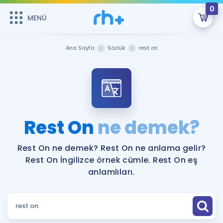
0
MENÜ
MENÜ
Üye Girişi
Ana Sayfa
Sözlük
rest on
Online Dersler
Sepetin Şu An Boş.
Çalışma Paketleri
Remzi Hoca ile seni sınava hazırlayacak onlarca eğitim seni
bekliyor!
Kitaplar ve Kaynaklar
GİRİŞ YAP
Rest On
ne demek?
Katılımcı Görüşleri
Şifremi Hatırlamıyorum
Rest On ne demek? Rest On ne anlama gelir?
Rest On İngilizce örnek cümle. Rest On eş
ÜYE DEĞİLİM
Faydalı Araçlar
anlamlıları.
Ücretsiz Kaynaklar
Blog
İngilizce Gramer
Hakkımızda
Kariyer
Sözlük
Soru & Cevap
İletişim