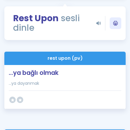
Puan Hesaplama
Rest Upon
sesli
Rehberlik Aracı
dinle
ÖSYM Sınav Takvimi
Kampanyalar
Blog
rest upon (pv)
İngilizce Gramer
...ya bağlı olmak
...ya dayanmak