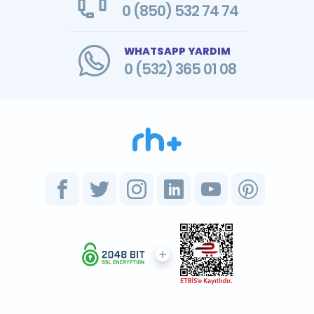
0 (850) 532 74 74
WHATSAPP YARDIM
0 (532) 365 01 08