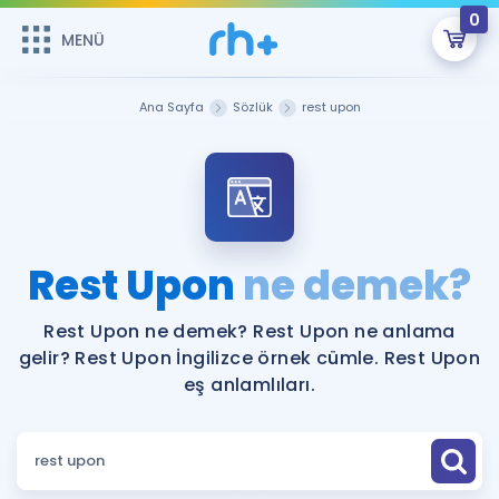
0
MENÜ
MENÜ
Üye Girişi
Ana Sayfa
Sözlük
rest upon
Online Dersler
Sepetin Şu An Boş.
Çalışma Paketleri
Remzi Hoca ile seni sınava hazırlayacak onlarca eğitim seni
bekliyor!
Kitaplar ve Kaynaklar
GİRİŞ YAP
Rest Upon
ne demek?
Katılımcı Görüşleri
Şifremi Hatırlamıyorum
Rest Upon ne demek? Rest Upon ne anlama
gelir? Rest Upon İngilizce örnek cümle. Rest Upon
ÜYE DEĞİLİM
Faydalı Araçlar
eş anlamlıları.
Ücretsiz Kaynaklar
Blog
İngilizce Gramer
Hakkımızda
Kariyer
Sözlük
Soru & Cevap
İletişim