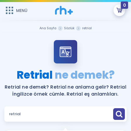
0
MENÜ
MENÜ
Üye Girişi
Ana Sayfa
Sözlük
retrial
Online Dersler
Sepetin Şu An Boş.
Çalışma Paketleri
Remzi Hoca ile seni sınava hazırlayacak onlarca eğitim seni
bekliyor!
Kitaplar ve Kaynaklar
GİRİŞ YAP
Retrial
ne demek?
Katılımcı Görüşleri
Şifremi Hatırlamıyorum
Retrial ne demek? Retrial ne anlama gelir? Retrial
İngilizce örnek cümle. Retrial eş anlamlıları.
ÜYE DEĞİLİM
Faydalı Araçlar
Ücretsiz Kaynaklar
Blog
İngilizce Gramer
Hakkımızda
Kariyer
Sözlük
Soru & Cevap
İletişim