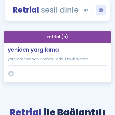
Puan Hesaplama
Retrial
sesli dinle
Rehberlik Aracı
ÖSYM Sınav Takvimi
retrial (n)
Kampanyalar
yeniden yargılama
Blog
yargılamanın yenilenmesi, iade-i muhakeme
İngilizce Gramer
Retrial
ile Bağlantılı