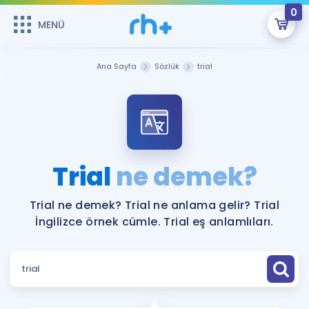
0
MENÜ
MENÜ
Üye Girişi
Ana Sayfa
Sözlük
trial
Online Dersler
Sepetin Şu An Boş.
Çalışma Paketleri
Remzi Hoca ile seni sınava hazırlayacak onlarca eğitim seni
bekliyor!
Kitaplar ve Kaynaklar
GİRİŞ YAP
Trial
ne demek?
Katılımcı Görüşleri
Şifremi Hatırlamıyorum
Trial ne demek? Trial ne anlama gelir? Trial
İngilizce örnek cümle. Trial eş anlamlıları.
ÜYE DEĞİLİM
Faydalı Araçlar
Ücretsiz Kaynaklar
Blog
İngilizce Gramer
Hakkımızda
Kariyer
Sözlük
Soru & Cevap
İletişim