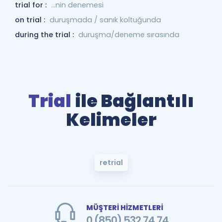
trial for :
...nin denemesi
on trial :
duruşmada / sanık koltuğunda
during the trial :
duruşma/deneme sırasında
Trial
ile Bağlantılı
Kelimeler
retrial
MÜŞTERİ HİZMETLERİ
0 (850) 532 74 74