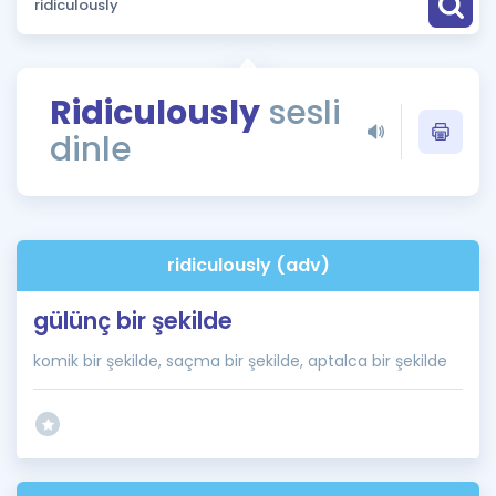
Puan Hesaplama
Rehberlik Aracı
Ridiculously
sesli
ÖSYM Sınav Takvimi
dinle
Kampanyalar
Blog
ridiculously (adv)
İngilizce Gramer
gülünç bir şekilde
komik bir şekilde, saçma bir şekilde, aptalca bir şekilde