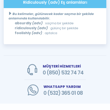
Ridiculously (adv) Eş anlamlıları
Bu kelimeler, gülünecek kadar saçma bir şekilde
anlamında kullanılabilir.
absurdly
(adv)
: saçma bir şekilde
ridiculously
(adv)
: gülünç bir şekilde
foolishly
(adv)
: aptalca
MÜŞTERİ HİZMETLERİ
0 (850) 532 74 74
WHATSAPP YARDIM
0 (532) 365 01 08