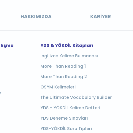
HAKKIMIZDA
KARIYER
alışma
YDS & YÖKDİL Kitapları
İngilizce Kelime Bulmacası
More Than Reading 1
More Than Reading 2
ÖSYM Kelimeleri
e
The Ultimate Vocabulary Builder
YDS - YÖKDİL Kelime Defteri
YDS Deneme Sınavları
YDS-YÖKDİL Soru Tipleri