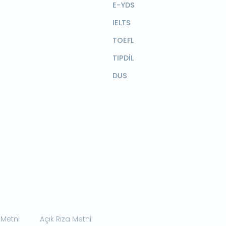
E-YDS
IELTS
TOEFL
TIPDİL
DUS
 Metni
Açık Rıza Metni