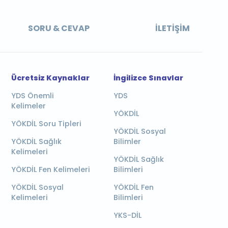
SORU & CEVAP
İLETIŞIM
Ücretsiz Kaynaklar
İngilizce Sınavlar
YDS Önemli
YDS
Kelimeler
YÖKDİL
YÖKDİL Soru Tipleri
YÖKDİL Sosyal
YÖKDİL Sağlık
Bilimler
Kelimeleri
YÖKDİL Sağlık
YÖKDİL Fen Kelimeleri
Bilimleri
YÖKDİL Sosyal
YÖKDİL Fen
Kelimeleri
Bilimleri
YKS-DİL