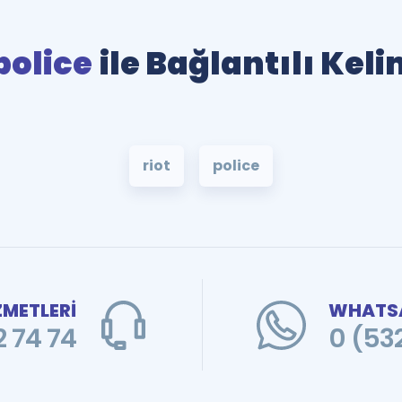
police
ile Bağlantılı Kel
riot
police
ZMETLERİ
WHATSA
 74 74
0 (53