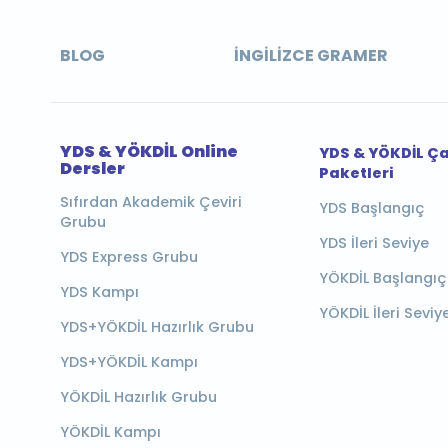
BLOG
İNGILIZCE GRAMER
YDS & YÖKDİL Online
YDS & YÖKDİL Ç
Dersler
Paketleri
Sıfırdan Akademik Çeviri
YDS Başlangıç
Grubu
YDS İleri Seviye
YDS Express Grubu
YÖKDİL Başlangıç
YDS Kampı
YÖKDİL İleri Seviy
YDS+YÖKDİL Hazırlık Grubu
YDS+YÖKDİL Kampı
YÖKDİL Hazırlık Grubu
YÖKDİL Kampı