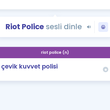
Kampanyalar
Eğitim ve Kitaplar
Blog
Riot Police
sesli dinle
YDS - YÖKDİL Tüm S
İngilizce Gram
İngilizce Gramer
riot police (n)
çevik kuvvet polisi