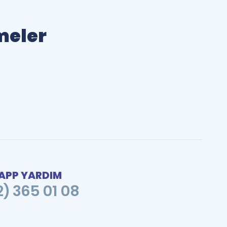
imeler
PP YARDIM
2) 365 01 08