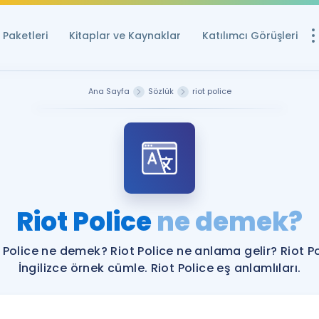
Paketleri
Kitaplar ve Kaynaklar
Katılımcı Görüşleri
Ücretsiz Kayna
Ana Sayfa
Sözlük
riot police
YDS ve YÖKDİL içi
Sözlük
İngilizce Sınavları
Puan Hesapla
Riot Police
ne demek?
YDS ve YÖKDİL P
Remz
Rehberlik Aracı
 Police ne demek? Riot Police ne anlama gelir? Riot P
YDS ve YÖKDİL'e H
İngilizce örnek cümle. Riot Police eş anlamlıları.
ÖSYM Sınav Ta
Tüm ÖSYM Sınavl