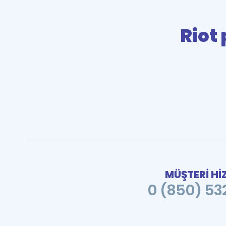
Riot 
MÜŞTERİ Hİ
0 (850) 532