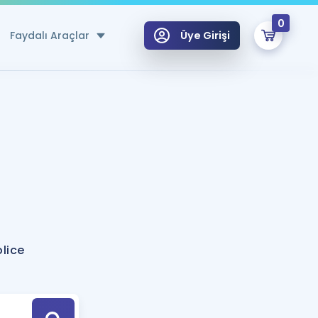
0
Faydalı Araçlar
Üye Girişi
klar
n Ücretsiz Kaynaklar
 için Özel Sözlük
Sepetin Şu An Boş.
ma
uan Hesaplama Aracı
i Hoca ile seni sınava hazırlayacak onlarca eğitim seni bekliyor!
Şifremi Hatırlamıyorum
GİRİŞ YAP
olice
azırlananlar için Öneriler
kvimi
ÜYE DEĞİLİM
arı Tek Takvimde