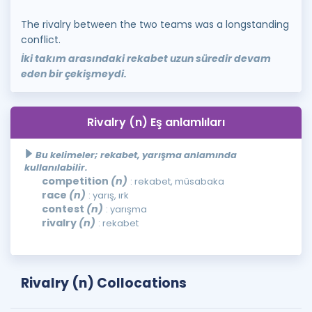
The rivalry between the two teams was a longstanding
conflict.
İki takım arasındaki rekabet uzun süredir devam
eden bir çekişmeydi.
Rivalry (n) Eş anlamlıları
Bu kelimeler; rekabet, yarışma anlamında
kullanılabilir.
competition
(n)
: rekabet, müsabaka
race
(n)
: yarış, ırk
contest
(n)
: yarışma
rivalry
(n)
: rekabet
Rivalry (n) Collocations