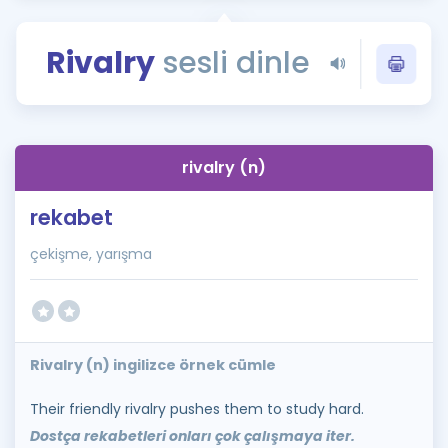
Puan Hesaplama
Rivalry
sesli dinle
Rehberlik Aracı
ÖSYM Sınav Takvimi
Kampanyalar
rivalry (n)
Blog
rekabet
İngilizce Gramer
çekişme, yarışma
Rivalry (n) ingilizce örnek cümle
Their friendly rivalry pushes them to study hard.
Dostça rekabetleri onları çok çalışmaya iter.