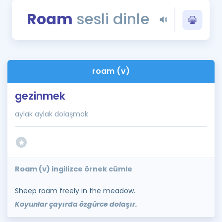
Puan Hesaplama
Roam
sesli dinle
Rehberlik Aracı
ÖSYM Sınav Takvimi
roam (v)
Kampanyalar
gezinmek
Blog
aylak aylak dolaşmak
İngilizce Gramer
Roam (v) ingilizce örnek cümle
Sheep roam freely in the meadow.
Koyunlar çayırda özgürce dolaşır.