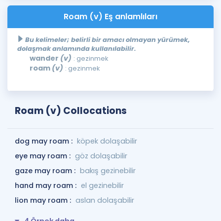
Roam (v) Eş anlamlıları
Bu kelimeler; belirli bir amacı olmayan yürümek,
dolaşmak anlamında kullanılabilir.
wander
(v)
: gezinmek
roam
(v)
: gezinmek
Roam (v) Collocations
dog may roam :
köpek dolaşabilir
eye may roam :
göz dolaşabilir
gaze may roam :
bakış gezinebilir
hand may roam :
el gezinebilir
lion may roam :
aslan dolaşabilir