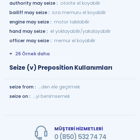
authority may seize :
otorite el koyabilir
bailiff may seize :
icra memuru el koyabilir
engine may seize :
motor takılabilir
hand may seize :
el yoklayabilir/yakalayabilir
officer may seize :
memur el koyabilir
26 Örnek daha
Seize (v) Preposition Kullanımları
seize from :
...den ele geçirmek
seize on :
...yi benimsemek
MÜŞTERİ HİZMETLERİ
0 (850) 532 74 74