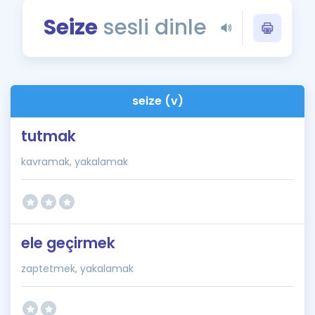
Puan Hesaplama
Seize
sesli dinle
Rehberlik Aracı
ÖSYM Sınav Takvimi
seize (v)
Kampanyalar
tutmak
Blog
kavramak, yakalamak
İngilizce Gramer
ele geçirmek
zaptetmek, yakalamak