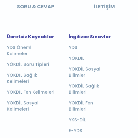
SORU & CEVAP
İLETIŞIM
Ücretsiz Kaynaklar
İngilizce Sınavlar
YDS Önemli
YDS
Kelimeler
YÖKDİL
YÖKDİL Soru Tipleri
YÖKDİL Sosyal
YÖKDİL Sağlık
Bilimler
Kelimeleri
YÖKDİL Sağlık
YÖKDİL Fen Kelimeleri
Bilimleri
YÖKDİL Sosyal
YÖKDİL Fen
Kelimeleri
Bilimleri
YKS-DİL
E-YDS