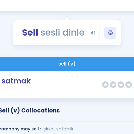
Kampanyalar
Eğitim ve Kitaplar
Blog
Sell
sesli dinle
YDS - YÖKDİL Tüm S
İngilizce Gram
İngilizce Gramer
sell (v)
satmak
Sell (v) Collocations
company may sell :
şirket satabilir