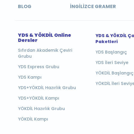
BLOG
İNGILIZCE GRAMER
YDS & YÖKDİL Online
YDS & YÖKDİL Ç
Dersler
Paketleri
Sıfırdan Akademik Çeviri
YDS Başlangıç
Grubu
YDS İleri Seviye
YDS Express Grubu
YÖKDİL Başlangıç
YDS Kampı
YÖKDİL İleri Seviy
YDS+YÖKDİL Hazırlık Grubu
YDS+YÖKDİL Kampı
YÖKDİL Hazırlık Grubu
YÖKDİL Kampı