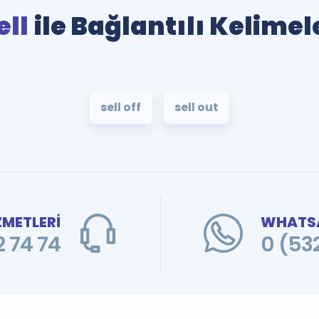
ell
ile Bağlantılı Kelimel
sell off
sell out
ZMETLERİ
WHATSA
 74 74
0 (53