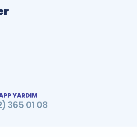
er
PP YARDIM
2) 365 01 08