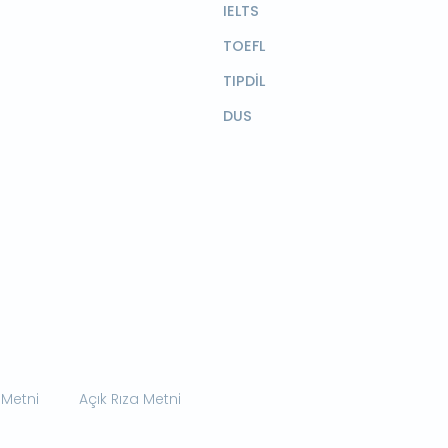
IELTS
TOEFL
TIPDİL
DUS
 Metni
Açık Rıza Metni