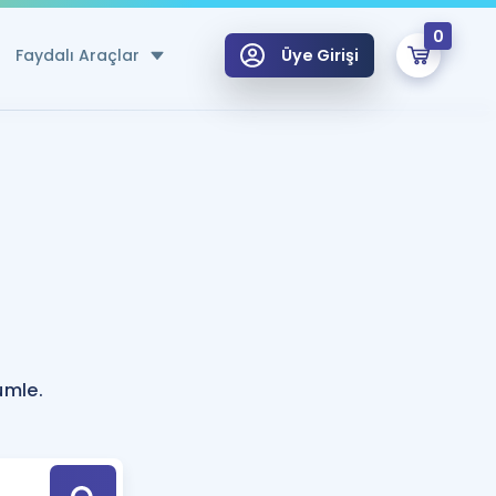
0
Faydalı Araçlar
Üye Girişi
klar
n Ücretsiz Kaynaklar
 için Özel Sözlük
Sepetin Şu An Boş.
ma
uan Hesaplama Aracı
i Hoca ile seni sınava hazırlayacak onlarca eğitim seni bekliyor!
Şifremi Hatırlamıyorum
GİRİŞ YAP
ümle.
azırlananlar için Öneriler
kvimi
ÜYE DEĞİLİM
arı Tek Takvimde