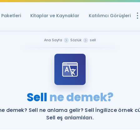
Paketleri
Kitaplar ve Kaynaklar
Katılımcı Görüşleri
Ücretsiz Kayna
Ana Sayfa
Sözlük
sell
YDS ve YÖKDİL içi
Sözlük
İngilizce Sınavları
Puan Hesapla
Sell
ne demek?
YDS ve YÖKDİL P
Remz
Rehberlik Aracı
 ne demek? Sell ne anlama gelir? Sell İngilizce örnek c
YDS ve YÖKDİL'e H
Sell eş anlamlıları.
ÖSYM Sınav Ta
Tüm ÖSYM Sınavl