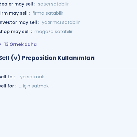
dealer may sell :
satıcı satabilir
firm may sell :
firma satabilir
investor may sell :
yatırımcı satabilir
shop may sell :
mağaza satabilir
13 Örnek daha
Sell (v) Preposition Kullanımları
sell to :
...ya satmak
sell for :
... için satmak