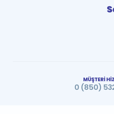
S
MÜŞTERİ Hİ
0 (850) 532