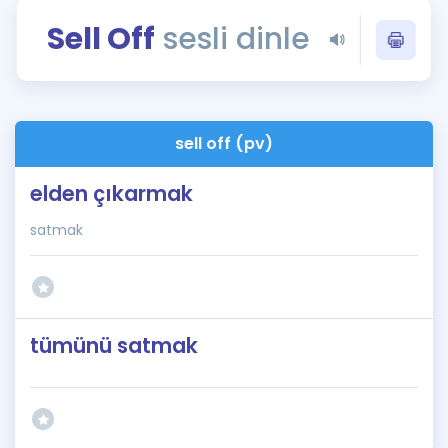
Puan Hesaplama
Sell Off
sesli dinle
Rehberlik Aracı
ÖSYM Sınav Takvimi
sell off (pv)
Kampanyalar
elden çıkarmak
Blog
satmak
İngilizce Gramer
tümünü satmak