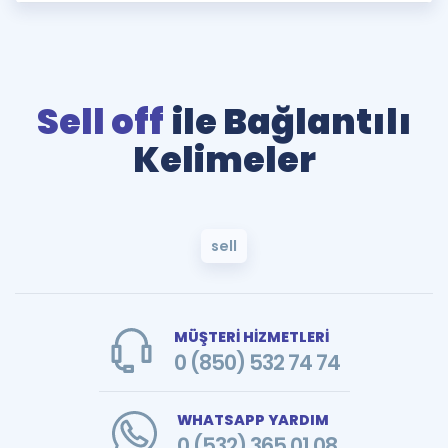
Sell off
ile Bağlantılı
Kelimeler
sell
MÜŞTERİ HİZMETLERİ
0 (850) 532 74 74
WHATSAPP YARDIM
0 (532) 365 01 08