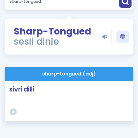
Puan Hesaplama
Rehberlik Aracı
Sharp-Tongued
ÖSYM Sınav Takvimi
sesli dinle
Kampanyalar
Blog
sharp-tongued (adj)
İngilizce Gramer
sivri dilli