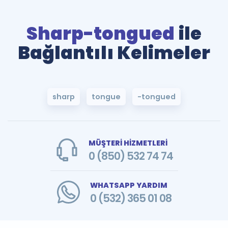
Sharp-tongued
ile
Bağlantılı Kelimeler
sharp
tongue
-tongued
MÜŞTERİ HİZMETLERİ
0 (850) 532 74 74
WHATSAPP YARDIM
0 (532) 365 01 08