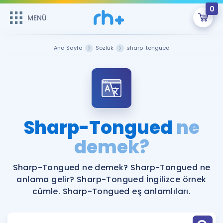
0
MENÜ
MENÜ
Üye Girişi
Ana Sayfa
Sözlük
sharp-tongued
Online Dersler
Sepetin Şu An Boş.
Çalışma Paketleri
Remzi Hoca ile seni sınava hazırlayacak onlarca eğitim seni
bekliyor!
Kitaplar ve Kaynaklar
GİRİŞ YAP
Sharp-Tongued
ne
Katılımcı Görüşleri
demek?
Şifremi Hatırlamıyorum
ÜYE DEĞİLİM
Faydalı Araçlar
Sharp-Tongued ne demek? Sharp-Tongued ne
anlama gelir? Sharp-Tongued İngilizce örnek
Ücretsiz Kaynaklar
Blog
İngilizce Gramer
cümle. Sharp-Tongued eş anlamlıları.
Hakkımızda
Kariyer
Sözlük
Soru & Cevap
İletişim