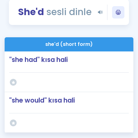
Puan Hesaplama
She'd
sesli dinle
Rehberlik Aracı
ÖSYM Sınav Takvimi
she'd (short form)
Kampanyalar
"she had" kısa hali
Blog
İngilizce Gramer
"she would" kısa hali