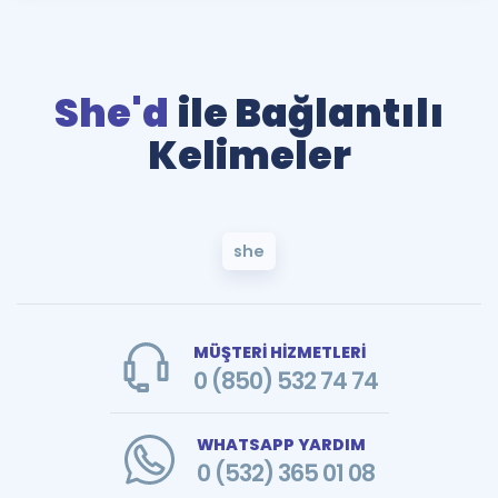
She'd
ile Bağlantılı
Kelimeler
she
MÜŞTERİ HİZMETLERİ
0 (850) 532 74 74
WHATSAPP YARDIM
0 (532) 365 01 08