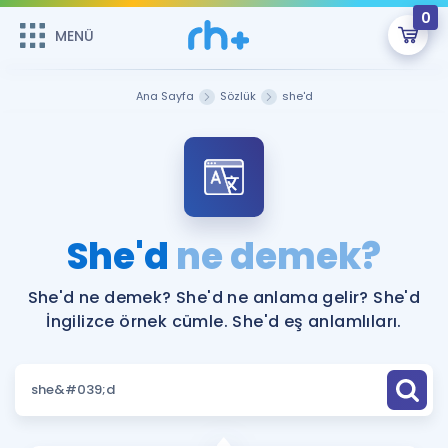
0
MENÜ
MENÜ
Üye Girişi
Ana Sayfa
Sözlük
she'd
Online Dersler
Sepetin Şu An Boş.
Çalışma Paketleri
Remzi Hoca ile seni sınava hazırlayacak onlarca eğitim seni
bekliyor!
Kitaplar ve Kaynaklar
GİRİŞ YAP
She'd
ne demek?
Katılımcı Görüşleri
Şifremi Hatırlamıyorum
She'd ne demek? She'd ne anlama gelir? She'd
İngilizce örnek cümle. She'd eş anlamlıları.
ÜYE DEĞİLİM
Faydalı Araçlar
Ücretsiz Kaynaklar
Blog
İngilizce Gramer
Hakkımızda
Kariyer
Sözlük
Soru & Cevap
İletişim