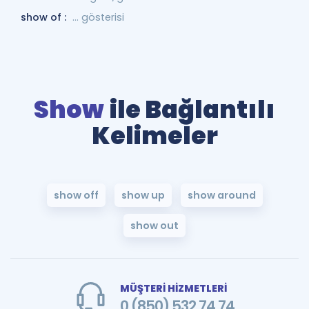
show of :
... gösterisi
Show
ile Bağlantılı
Kelimeler
show off
show up
show around
show out
MÜŞTERİ HİZMETLERİ
0 (850) 532 74 74