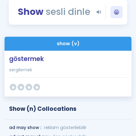
Puan Hesaplama
Show
sesli dinle
Rehberlik Aracı
ÖSYM Sınav Takvimi
show (v)
Kampanyalar
göstermek
Blog
sergilemek
İngilizce Gramer
Show (n) Collocations
ad may show :
reklam gösterilebilir