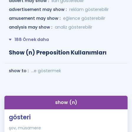
advert may show :
ilan gösterebilir
advertisement may show :
reklam gösterebilir
amusement may show :
eğlence gösterebilir
analysis may show :
analiz gösterebilir
188 Örnek daha
Show (n) Preposition Kullanımları
show to :
...e göstermek
show (n)
gösteri
şov, müsamere