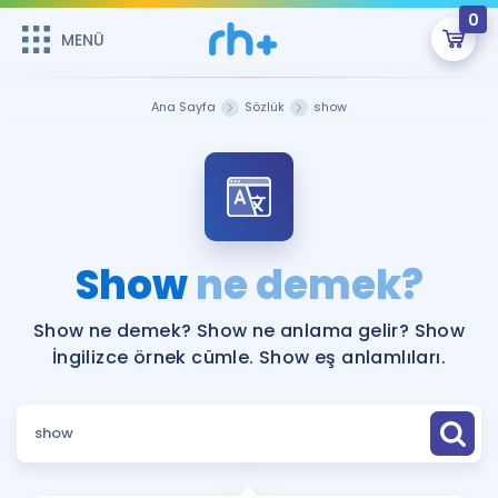
0
MENÜ
MENÜ
Üye Girişi
Ana Sayfa
Sözlük
show
Online Dersler
Sepetin Şu An Boş.
Çalışma Paketleri
Remzi Hoca ile seni sınava hazırlayacak onlarca eğitim seni
bekliyor!
Kitaplar ve Kaynaklar
GİRİŞ YAP
Show
ne demek?
Katılımcı Görüşleri
Şifremi Hatırlamıyorum
Show ne demek? Show ne anlama gelir? Show
İngilizce örnek cümle. Show eş anlamlıları.
ÜYE DEĞİLİM
Faydalı Araçlar
Ücretsiz Kaynaklar
Blog
İngilizce Gramer
Hakkımızda
Kariyer
Sözlük
Soru & Cevap
İletişim