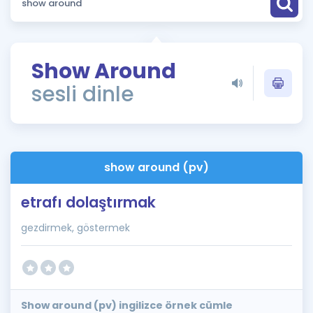
Puan Hesaplama
Rehberlik Aracı
Show Around
ÖSYM Sınav Takvimi
sesli dinle
Kampanyalar
Blog
show around (pv)
İngilizce Gramer
etrafı dolaştırmak
gezdirmek, göstermek
Show around (pv) ingilizce örnek cümle