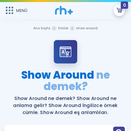
0
MENÜ
MENÜ
Üye Girişi
Ana Sayfa
Sözlük
show around
Online Dersler
Sepetin Şu An Boş.
Çalışma Paketleri
Remzi Hoca ile seni sınava hazırlayacak onlarca eğitim seni
bekliyor!
Kitaplar ve Kaynaklar
GİRİŞ YAP
Show Around
ne
Katılımcı Görüşleri
demek?
Şifremi Hatırlamıyorum
ÜYE DEĞİLİM
Faydalı Araçlar
Show Around ne demek? Show Around ne
anlama gelir? Show Around İngilizce örnek
Ücretsiz Kaynaklar
Blog
İngilizce Gramer
cümle. Show Around eş anlamlıları.
Hakkımızda
Kariyer
Sözlük
Soru & Cevap
İletişim