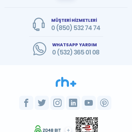
MÜŞTERİ HİZMETLERİ
0 (850) 532 74 74
WHATSAPP YARDIM
0 (532) 365 01 08