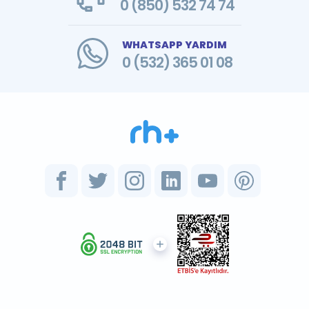
0 (850) 532 74 74
WHATSAPP YARDIM
0 (532) 365 01 08