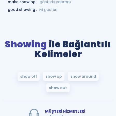
make showing :
gösteriş yapmak
good showing :
iyi gösteri
Showing
ile Bağlantılı
Kelimeler
show off
show up
show around
show out
MÜŞTERİ HİZMETLERİ