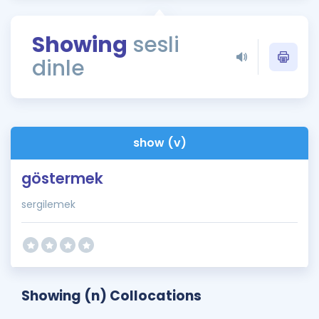
Puan Hesaplama
Showing
sesli
Rehberlik Aracı
dinle
ÖSYM Sınav Takvimi
Kampanyalar
Blog
show (v)
İngilizce Gramer
göstermek
sergilemek
Showing (n) Collocations