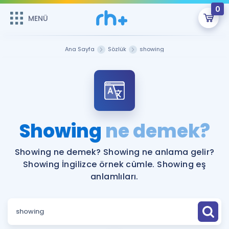
0
MENÜ
MENÜ
Üye Girişi
Ana Sayfa
Sözlük
showing
Online Dersler
Sepetin Şu An Boş.
Çalışma Paketleri
Remzi Hoca ile seni sınava hazırlayacak onlarca eğitim seni
bekliyor!
Kitaplar ve Kaynaklar
GİRİŞ YAP
Showing
ne demek?
Katılımcı Görüşleri
Şifremi Hatırlamıyorum
Showing ne demek? Showing ne anlama gelir?
Showing İngilizce örnek cümle. Showing eş
ÜYE DEĞİLİM
Faydalı Araçlar
anlamlıları.
Ücretsiz Kaynaklar
Blog
İngilizce Gramer
Hakkımızda
Kariyer
Sözlük
Soru & Cevap
İletişim