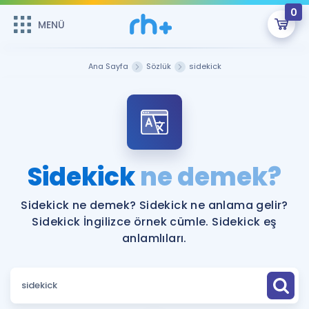
0
MENÜ
MENÜ
Üye Girişi
Ana Sayfa
Sözlük
sidekick
Online Dersler
Sepetin Şu An Boş.
Çalışma Paketleri
Remzi Hoca ile seni sınava hazırlayacak onlarca eğitim seni
bekliyor!
Kitaplar ve Kaynaklar
GİRİŞ YAP
Sidekick
ne demek?
Katılımcı Görüşleri
Şifremi Hatırlamıyorum
Sidekick ne demek? Sidekick ne anlama gelir?
Sidekick İngilizce örnek cümle. Sidekick eş
ÜYE DEĞİLİM
Faydalı Araçlar
anlamlıları.
Ücretsiz Kaynaklar
Blog
İngilizce Gramer
Hakkımızda
Kariyer
Sözlük
Soru & Cevap
İletişim