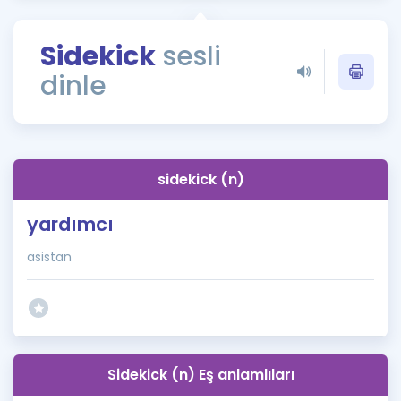
Puan Hesaplama
Sidekick
sesli
Rehberlik Aracı
dinle
ÖSYM Sınav Takvimi
Kampanyalar
Blog
sidekick (n)
İngilizce Gramer
yardımcı
asistan
Sidekick (n) Eş anlamlıları