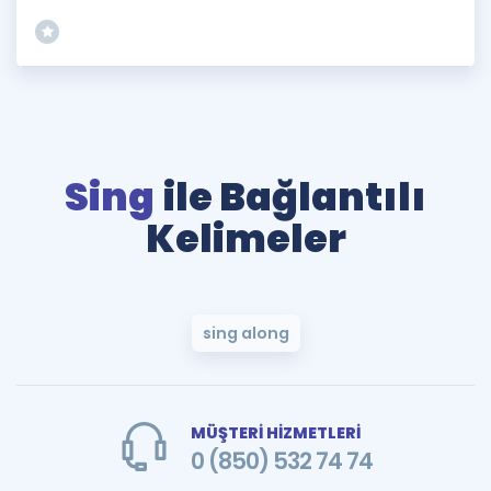
Sing
ile Bağlantılı
Kelimeler
sing along
MÜŞTERİ HİZMETLERİ
0 (850) 532 74 74