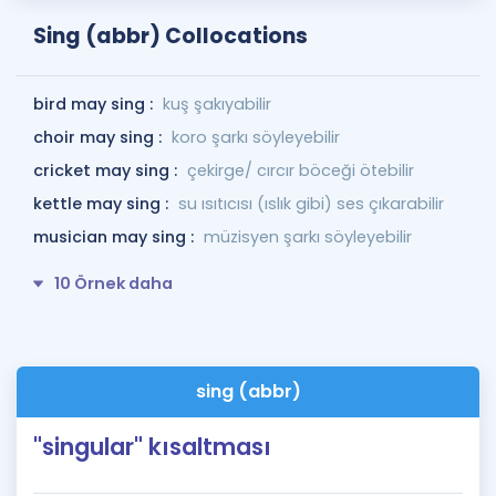
Sing (abbr) Collocations
bird may sing :
kuş şakıyabilir
choir may sing :
koro şarkı söyleyebilir
cricket may sing :
çekirge/ cırcır böceği ötebilir
kettle may sing :
su ısıtıcısı (ıslık gibi) ses çıkarabilir
musician may sing :
müzisyen şarkı söyleyebilir
10 Örnek daha
sing (abbr)
"singular" kısaltması