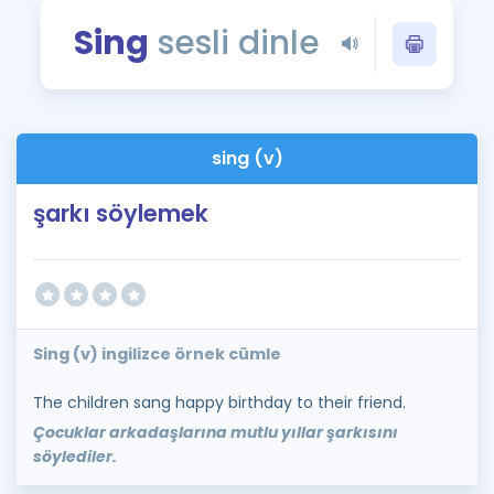
Puan Hesaplama
Sing
sesli dinle
Rehberlik Aracı
ÖSYM Sınav Takvimi
sing (v)
Kampanyalar
şarkı söylemek
Blog
İngilizce Gramer
Sing (v) ingilizce örnek cümle
The children sang happy birthday to their friend.
Çocuklar arkadaşlarına mutlu yıllar şarkısını
söylediler.