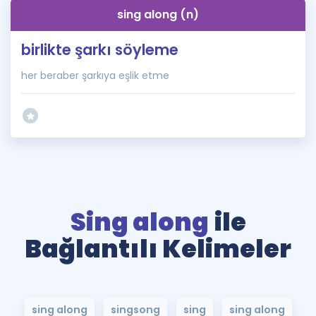
sing along (n)
birlikte şarkı söyleme
her beraber şarkıya eşlik etme
Sing along
ile
Bağlantılı Kelimeler
sing along
singsong
sing
sing along