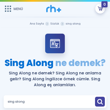
0
MENÜ
MENÜ
Üye Girişi
Ana Sayfa
Sözlük
sing along
Online Dersler
Sepetin Şu An Boş.
Çalışma Paketleri
Remzi Hoca ile seni sınava hazırlayacak onlarca eğitim seni
bekliyor!
Kitaplar ve Kaynaklar
GİRİŞ YAP
Sing Along
ne demek?
Katılımcı Görüşleri
Şifremi Hatırlamıyorum
Sing Along ne demek? Sing Along ne anlama
gelir? Sing Along İngilizce örnek cümle. Sing
ÜYE DEĞİLİM
Faydalı Araçlar
Along eş anlamlıları.
Ücretsiz Kaynaklar
Blog
İngilizce Gramer
Hakkımızda
Kariyer
Sözlük
Soru & Cevap
İletişim