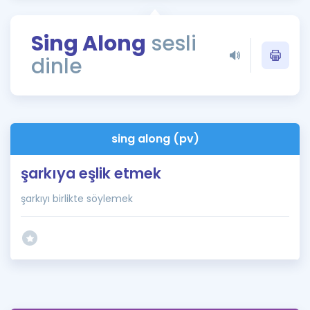
Puan Hesaplama
Sing Along
sesli
Rehberlik Aracı
dinle
ÖSYM Sınav Takvimi
Kampanyalar
Blog
sing along (pv)
İngilizce Gramer
şarkıya eşlik etmek
şarkıyı birlikte söylemek