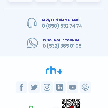
MÜŞTERİ HİZMETLERİ
0 (850) 532 74 74
WHATSAPP YARDIM
0 (532) 365 01 08