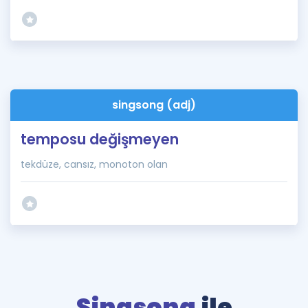
singsong (adj)
temposu değişmeyen
tekdüze, cansız, monoton olan
Singsong
ile