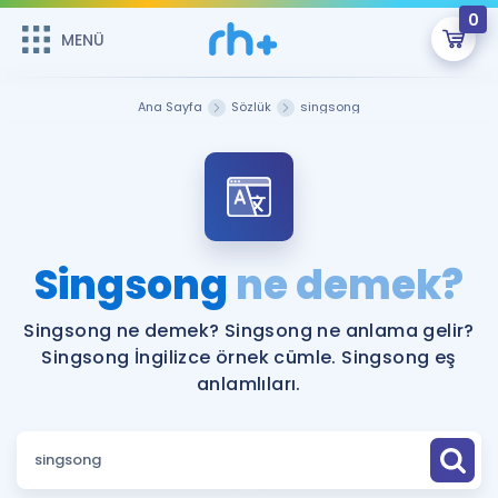
0
MENÜ
MENÜ
Üye Girişi
Ana Sayfa
Sözlük
singsong
Online Dersler
Sepetin Şu An Boş.
Çalışma Paketleri
Remzi Hoca ile seni sınava hazırlayacak onlarca eğitim seni
bekliyor!
Kitaplar ve Kaynaklar
GİRİŞ YAP
Singsong
ne demek?
Katılımcı Görüşleri
Şifremi Hatırlamıyorum
Singsong ne demek? Singsong ne anlama gelir?
Singsong İngilizce örnek cümle. Singsong eş
ÜYE DEĞİLİM
Faydalı Araçlar
anlamlıları.
Ücretsiz Kaynaklar
Blog
İngilizce Gramer
Hakkımızda
Kariyer
Sözlük
Soru & Cevap
İletişim