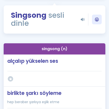
Puan Hesaplama
Singsong
sesli
Rehberlik Aracı
dinle
ÖSYM Sınav Takvimi
Kampanyalar
Blog
singsong (n)
İngilizce Gramer
alçalıp yükselen ses
birlikte şarkı söyleme
hep beraber şarkıya eşlik etme