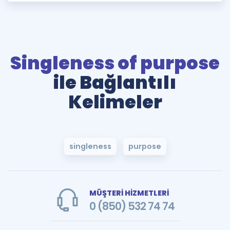
Singleness of purpose
ile Bağlantılı
Kelimeler
singleness
purpose
MÜŞTERİ HİZMETLERİ
0 (850) 532 74 74