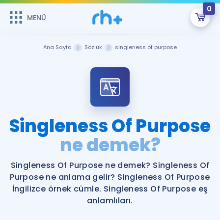
0
MENÜ
MENÜ
Üye Girişi
Ana Sayfa
Sözlük
singleness of purpose
Online Dersler
Sepetin Şu An Boş.
Çalışma Paketleri
Remzi Hoca ile seni sınava hazırlayacak onlarca eğitim seni
bekliyor!
Kitaplar ve Kaynaklar
GİRİŞ YAP
Singleness Of Purpose
Katılımcı Görüşleri
ne demek?
Şifremi Hatırlamıyorum
ÜYE DEĞİLİM
Faydalı Araçlar
Singleness Of Purpose ne demek? Singleness Of
Purpose ne anlama gelir? Singleness Of Purpose
Ücretsiz Kaynaklar
Blog
İngilizce Gramer
İngilizce örnek cümle. Singleness Of Purpose eş
anlamlıları.
Hakkımızda
Kariyer
Sözlük
Soru & Cevap
İletişim