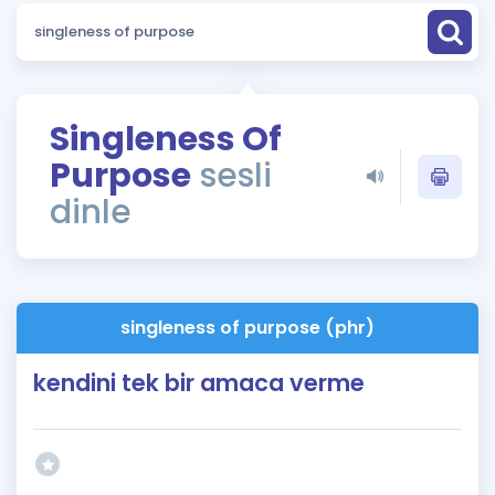
Puan Hesaplama
Rehberlik Aracı
ÖSYM Sınav Takvimi
Singleness Of
Purpose
sesli
Kampanyalar
dinle
Blog
İngilizce Gramer
singleness of purpose (phr)
kendini tek bir amaca verme