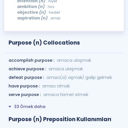
intention
(n)
: niyet
ambition
(n)
: hırs
objective
(n)
: hedef
aspiration
(n)
: emel
Purpose (n) Collocations
accomplish purpose :
amaca ulaşmak
achieve purpose :
amaca ulaşmak
defeat purpose :
amacı(a) aşmak/ galip gelmek
have purpose :
amacı olmak
serve purpose :
amaca hizmet etmek
33 Örnek daha
Purpose (n) Preposition Kullanımları