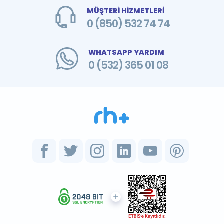
MÜŞTERİ HİZMETLERİ
0 (850) 532 74 74
WHATSAPP YARDIM
0 (532) 365 01 08