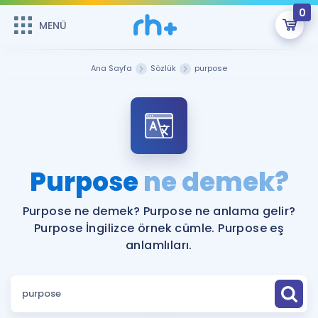
0
MENÜ
MENÜ
Üye Girişi
Ana Sayfa
Sözlük
purpose
Online Dersler
Sepetin Şu An Boş.
Çalışma Paketleri
Remzi Hoca ile seni sınava hazırlayacak onlarca eğitim seni
bekliyor!
Kitaplar ve Kaynaklar
GİRİŞ YAP
Purpose
ne demek?
Katılımcı Görüşleri
Şifremi Hatırlamıyorum
Purpose ne demek? Purpose ne anlama gelir?
Purpose İngilizce örnek cümle. Purpose eş
ÜYE DEĞİLİM
Faydalı Araçlar
anlamlıları.
Ücretsiz Kaynaklar
Blog
İngilizce Gramer
Hakkımızda
Kariyer
Sözlük
Soru & Cevap
İletişim