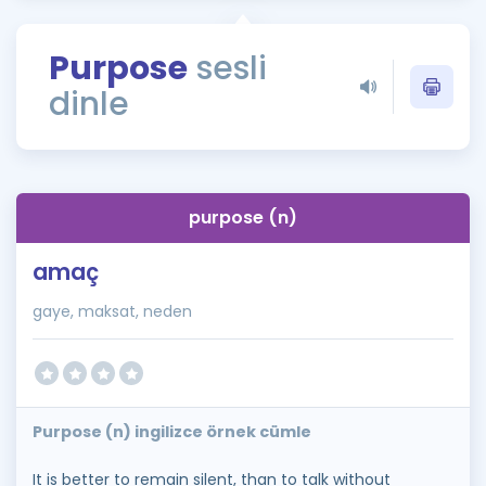
Puan Hesaplama
Purpose
sesli
Rehberlik Aracı
dinle
ÖSYM Sınav Takvimi
Kampanyalar
Blog
purpose (n)
İngilizce Gramer
amaç
gaye, maksat, neden
Purpose (n) ingilizce örnek cümle
It is better to remain silent, than to talk without