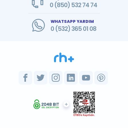
0 (850) 532 74 74
WHATSAPP YARDIM
0 (532) 365 01 08