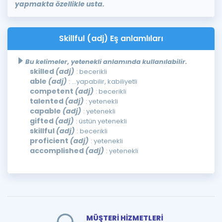
yapmakta özellikle usta.
Skillful (adj) Eş anlamlıları
Bu kelimeler, yetenekli anlamında kullanılabilir.
skilled
(adj)
: becerikli
able
(adj)
: ...yapabilir, kabiliyetli
competent
(adj)
: becerikli
talented
(adj)
: yetenekli
capable
(adj)
: yetenekli
gifted
(adj)
: üstün yetenekli
skillful
(adj)
: becerikli
proficient
(adj)
: yetenekli
accomplished
(adj)
: yetenekli
MÜŞTERİ HİZMETLERİ