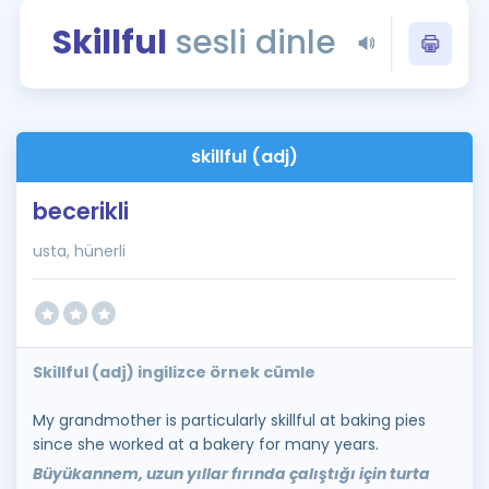
Puan Hesaplama
Skillful
sesli dinle
Rehberlik Aracı
ÖSYM Sınav Takvimi
skillful (adj)
Kampanyalar
becerikli
Blog
usta, hünerli
İngilizce Gramer
Skillful (adj) ingilizce örnek cümle
My grandmother is particularly skillful at baking pies
since she worked at a bakery for many years.
Büyükannem, uzun yıllar fırında çalıştığı için turta