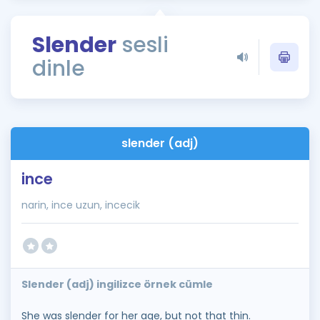
Puan Hesaplama
Slender
sesli
Rehberlik Aracı
dinle
ÖSYM Sınav Takvimi
Kampanyalar
Blog
slender (adj)
İngilizce Gramer
ince
narin, ince uzun, incecik
Slender (adj) ingilizce örnek cümle
She was slender for her age, but not that thin.