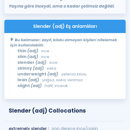
Yaşına göre inceydi, ama o kadar çelimsiz değildi.
Slender (adj) Eş anlamlıları
Bu kelimeler; zayıf, kilolu olmayan kişileri nitelemek
için kullanılabilir.
thin
(adj)
: ince
slim
(adj)
: ince
slender
(adj)
: ince
skinny
(adj)
: sıska
underweight
(adj)
: yetersiz kilolu
lean
(adj)
: yağsız, sıska, verimsiz
slight
(adj)
: hafif, incecik
Slender (adj) Collocations
extremely slender :
son derece ince/narin