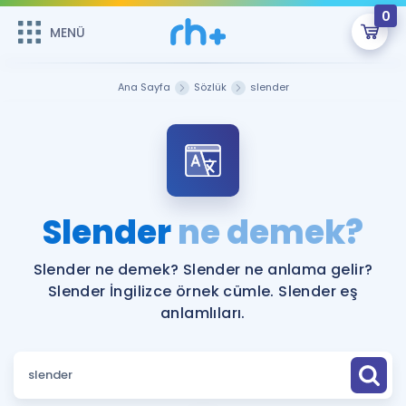
0
MENÜ
MENÜ
Üye Girişi
Ana Sayfa
Sözlük
slender
Online Dersler
Sepetin Şu An Boş.
Çalışma Paketleri
Remzi Hoca ile seni sınava hazırlayacak onlarca eğitim seni
bekliyor!
Kitaplar ve Kaynaklar
GİRİŞ YAP
Slender
ne demek?
Katılımcı Görüşleri
Şifremi Hatırlamıyorum
Slender ne demek? Slender ne anlama gelir?
Slender İngilizce örnek cümle. Slender eş
ÜYE DEĞİLİM
Faydalı Araçlar
anlamlıları.
Ücretsiz Kaynaklar
Blog
İngilizce Gramer
Hakkımızda
Kariyer
Sözlük
Soru & Cevap
İletişim