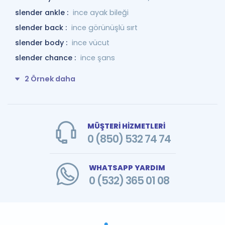
slender ankle :
ince ayak bileği
slender back :
ince görünüşlü sırt
slender body :
ince vücut
slender chance :
ince şans
2 Örnek daha
MÜŞTERİ HİZMETLERİ
0 (850) 532 74 74
WHATSAPP YARDIM
0 (532) 365 01 08