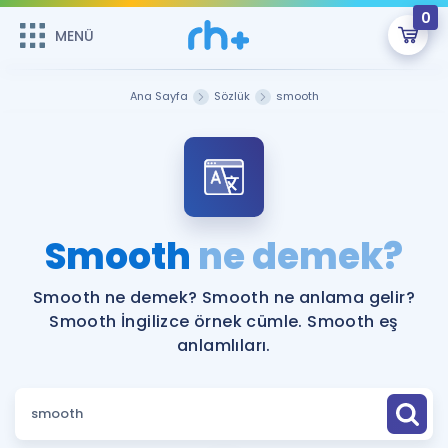
0
MENÜ
MENÜ
Üye Girişi
Ana Sayfa
Sözlük
smooth
Online Dersler
Sepetin Şu An Boş.
Çalışma Paketleri
Remzi Hoca ile seni sınava hazırlayacak onlarca eğitim seni
bekliyor!
Kitaplar ve Kaynaklar
GİRİŞ YAP
Smooth
ne demek?
Katılımcı Görüşleri
Şifremi Hatırlamıyorum
Smooth ne demek? Smooth ne anlama gelir?
Smooth İngilizce örnek cümle. Smooth eş
ÜYE DEĞİLİM
Faydalı Araçlar
anlamlıları.
Ücretsiz Kaynaklar
Blog
İngilizce Gramer
Hakkımızda
Kariyer
Sözlük
Soru & Cevap
İletişim