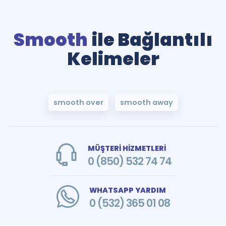
Smooth
ile Bağlantılı
Kelimeler
smooth over
smooth away
MÜŞTERİ HİZMETLERİ
0 (850) 532 74 74
WHATSAPP YARDIM
0 (532) 365 01 08