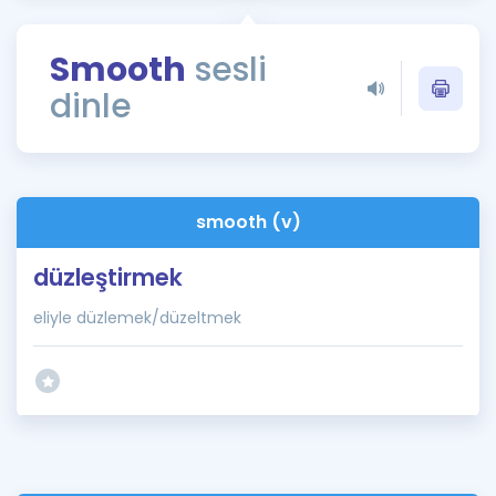
Puan Hesaplama
Smooth
sesli
Rehberlik Aracı
dinle
ÖSYM Sınav Takvimi
Kampanyalar
Blog
smooth (v)
İngilizce Gramer
düzleştirmek
eliyle düzlemek/düzeltmek